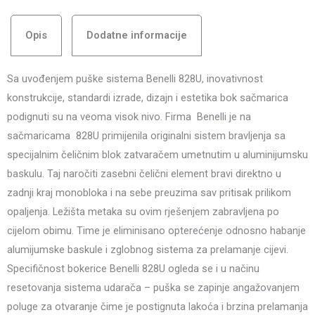
Opis
Dodatne informacije
Sa uvođenjem puške sistema Benelli 828U, inovativnost
konstrukcije, standardi izrade, dizajn i estetika bok sačmarica
podignuti su na veoma visok nivo. Firma Benelli je na
sačmaricama 828U primijenila originalni sistem bravljenja sa
specijalnim čeličnim blok zatvaračem umetnutim u aluminijumsku
baskulu. Taj naročiti zasebni čelični element bravi direktno u
zadnji kraj monobloka i na sebe preuzima sav pritisak prilikom
opaljenja. Ležišta metaka su ovim rješenjem zabravljena po
cijelom obimu. Time je eliminisano opterećenje odnosno habanje
alumijumske baskule i zglobnog sistema za prelamanje cijevi.
Specifičnost bokerice Benelli 828U ogleda se i u načinu
resetovanja sistema udarača – puška se zapinje angažovanjem
poluge za otvaranje čime je postignuta lakoća i brzina prelamanja