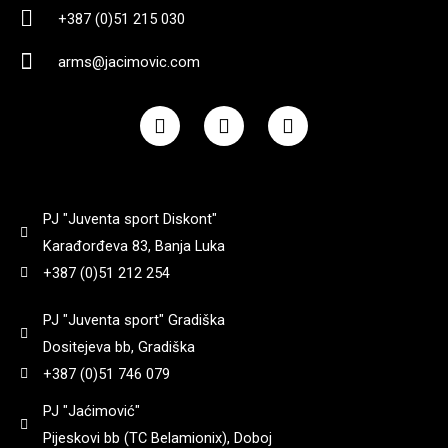
+387 (0)51 215 030
arms@jacimovic.com
F
I
Y
a
n
o
c
s
u
e
t
t
b
a
u
o
g
b
PJ "Juventa sport Diskont"
o
r
e
k
a
Karađorđeva 83, Banja Luka
m
+387 (0)51 212 254
PJ "Juventa sport" Gradiška
Dositejeva bb, Gradiška
+387 (0)51 746 079
PJ "Jaćimović"
Pijeskovi bb (TC Belamionix), Doboj