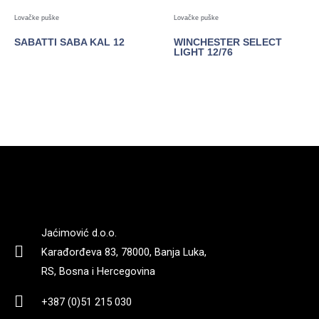
Lovačke puške
Lovačke puške
SABATTI SABA KAL 12
WINCHESTER SELECT
LIGHT 12/76
POGLEDAJTE
POGLEDAJTE
Jaćimović d.o.o.
Karađorđeva 83, 78000, Banja Luka,
RS, Bosna i Hercegovina
+387 (0)51 215 030