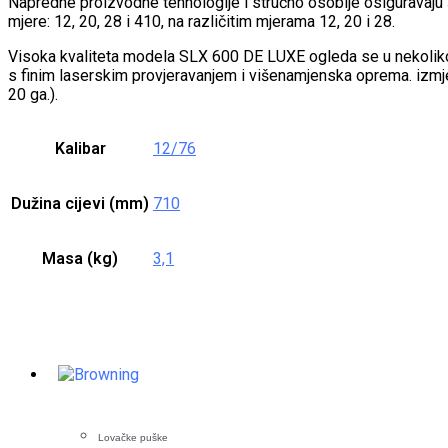
Napredne proizvodne tehnologije i stručno osoblje osiguravaju 
mjere: 12, 20, 28 i 410, na različitim mjerama 12, 20 i 28.
Visoka kvaliteta modela SLX 600 DE LUXE ogleda se u nekoliko d
s finim laserskim provjeravanjem i višenamjenska oprema. izmje
20 ga.).
Kalibar
12/76
Dužina cijevi (mm)
710
Masa (kg)
3,1
Lovačke puške