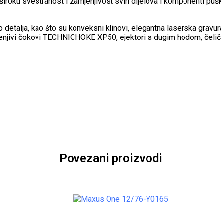
široku svestranost i zamjenjivost svih dijelova i komponenti pu
etalja, kao što su konveksni klinovi, elegantna laserska gravur
njivi čokovi TECHNICHOKE XP50, ejektori s dugim hodom, čelični s
Povezani proizvodi