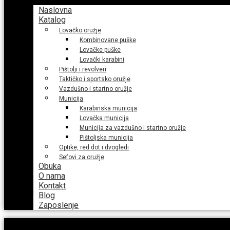
Naslovna
Katalog
Lovačko oružje
Kombinovane puške
Lovačke puške
Lovački karabini
Pištolji i revolveri
Taktičko i sportsko oružje
Vazdušno i startno oružje
Municija
Karabinska municija
Lovačka municija
Municija za vazdušno i startno oružje
Pištoljska municija
Optike, red dot i dvogledi
Sefovi za oružje
Obuka
O nama
Kontakt
Blog
Zaposlenje