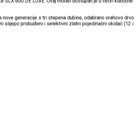
ške SLX 600 DE LUXE. Ovaj model dostupan je u četiri klasične
a nove generacije s tri stepena dubine, odabrano orahovo drvo
lijepo probuđeni i selektivni zlatni pojedinačni okidač (12 i