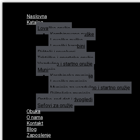
Naslovna
Katalog
Lovačko oružje
Kombinovane puške
Lovačke puške
Lovački karabini
Pištolji i revolveri
Taktičko i sportsko oružje
Vazdušno i startno oružje
Municija
Karabinska municija
Lovačka municija
Municija za vazdušno i startno oružje
Pištoljska municija
Optike, red dot i dvogledi
Sefovi za oružje
Obuka
O nama
Kontakt
Blog
Zaposlenje