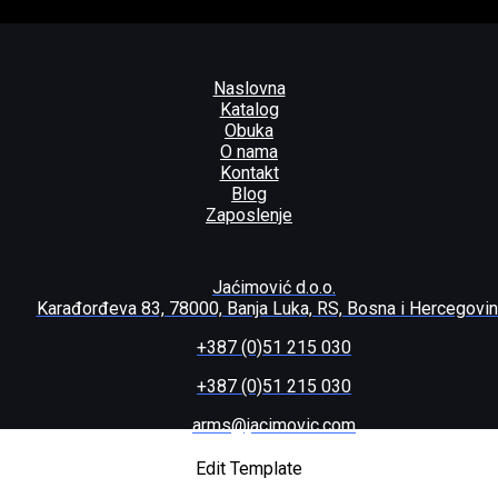
Naslovna
Katalog
Obuka
O nama
Kontakt
Blog
Zaposlenje
Jaćimović d.o.o.
Karađorđeva 83, 78000, Banja Luka, RS, Bosna i Hercegovi
+387 (0)51 215 030
+387 (0)51 215 030
arms@jacimovic.com
Edit Template