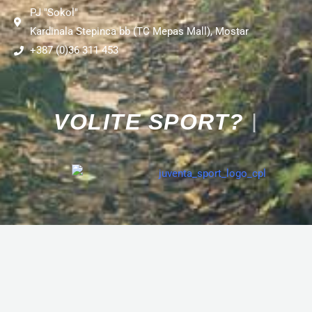
PJ "Sokol"
Kardinala Stepinca bb (TC Mepas Mall), Mostar
+387 (0)36 311 453
|
V
O
L
I
T
E
S
P
O
R
T
?