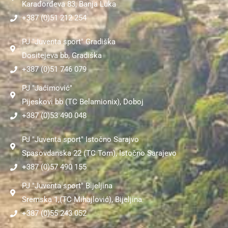
k
a
Karađorđeva 83, Banja Luka
m
+387 (0)51 212 254
PJ "Juventa sport" Gradiška
Dositejeva bb, Gradiška
+387 (0)51 746 079
PJ "Jaćimović"
Pijeskovi bb (TC Belamionix), Doboj
+387 (0)53 490 048
PJ "Juventa sport" Istočno Sarajvo
Spasovdanska 22 (TC Tom), Istočno Sarajevo
+387 (0)57 490 155
PJ "Juventa sport" Bijeljina
Sremska 1,(TC Mihajlović), Bijeljina
+387 (0)55 243 052