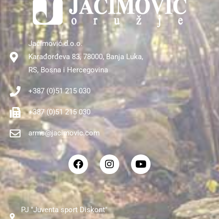
Jaćimović d.o.o.
Karađorđeva 83, 78000, Banja Luka,
RS, Bosna i Hercegovina
+387 (0)51 215 030
+387 (0)51 215 030
arms@jacimovic.com
F
I
Y
a
n
o
c
s
u
e
t
t
b
a
u
o
g
b
PJ "Juventa sport Diskont"
o
r
e