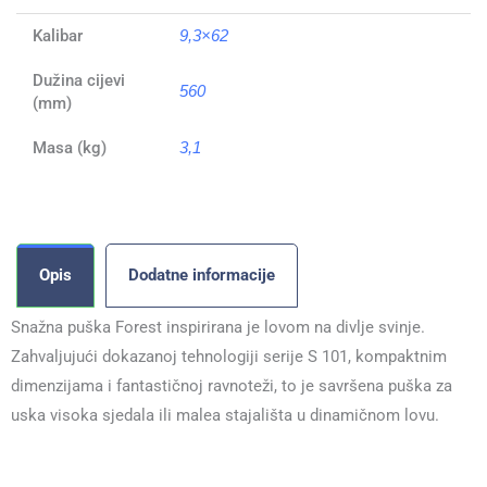
Kalibar
9,3×62
Dužina cijevi
560
(mm)
Masa (kg)
3,1
Opis
Dodatne informacije
Snažna puška Forest inspirirana je lovom na divlje svinje.
Zahvaljujući dokazanoj tehnologiji serije S 101, kompaktnim
dimenzijama i fantastičnoj ravnoteži, to je savršena puška za
uska visoka sjedala ili malea stajališta u dinamičnom lovu.