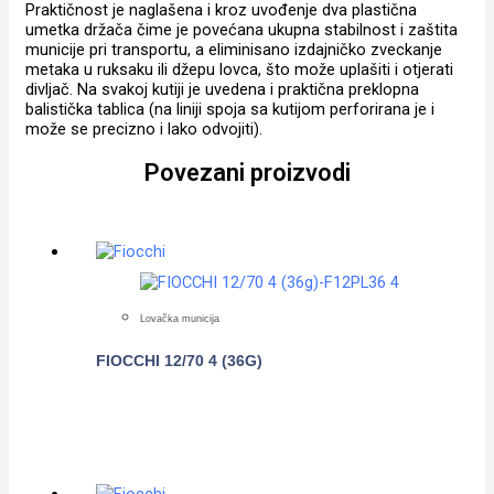
Praktičnost je naglašena i kroz uvođenje dva plastična
umetka držača čime je povećana ukupna stabilnost i zaštita
municije pri transportu, a eliminisano izdajničko zveckanje
metaka u ruksaku ili džepu lovca, što može uplašiti i otjerati
divljač. Na svakoj kutiji je uvedena i praktična preklopna
balistička tablica (na liniji spoja sa kutijom perforirana je i
može se precizno i lako odvojiti).
Povezani proizvodi
Lovačka municija
FIOCCHI 12/70 4 (36G)
POGLEDAJTE