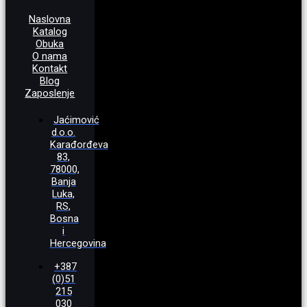
Naslovna
Katalog
Obuka
O nama
Kontakt
Blog
Zaposlenje
Jaćimović
d.o.o.
Karađorđeva
83,
78000,
Banja
Luka,
RS,
Bosna
i
Hercegovina
+387
(0)51
215
030