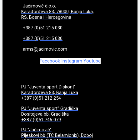
Jaćimović d.o.o.
Karađorđeva 83, 78000, Banja Luka,
RS, Bosna i Hercegovina
+387 (0)51 215 030
+387 (0)51 215 030
arms@jacimovic.com
Facebook
Instagram
Youtube
PJ "Juventa sport Diskont"
Karađorđeva 83, Banja Luka
+387 (0)51 212 254
PJ "Juventa sport" Gradiška
Dositejeva bb, Gradiška
+387 (0)51 746 079
PJ "Jaćimović"
Pijeskovi bb (TC Belamionix), Doboj