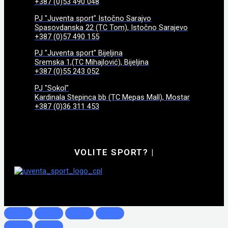
+387 (0)53 490 048
PJ "Juventa sport" Istočno Sarajvo
Spasovdanska 22 (TC Tom), Istočno Sarajevo
+387 (0)57 490 155
PJ "Juventa sport" Bijeljina
Sremska 1,(TC Mihajlović), Bijeljina
+387 (0)55 243 052
PJ "Sokol"
Kardinala Stepinca bb (TC Mepas Mall), Mostar
+387 (0)36 311 453
VOLITE SPORT?
|