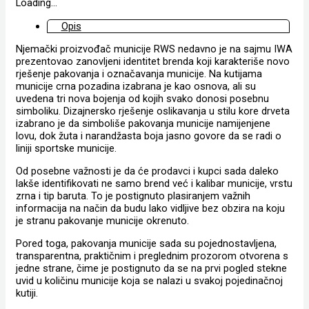
Loading...
Opis
Njemački proizvođač municije RWS nedavno je na sajmu IWA
prezentovao zanovljeni identitet brenda koji karakteriše novo
rješenje pakovanja i označavanja municije. Na kutijama
municije crna pozadina izabrana je kao osnova, ali su
uvedena tri nova bojenja od kojih svako donosi posebnu
simboliku. Dizajnersko rješenje oslikavanja u stilu kore drveta
izabrano je da simboliše pakovanja municije namijenjene
lovu, dok žuta i narandžasta boja jasno govore da se radi o
liniji sportske municije.
Od posebne važnosti je da će prodavci i kupci sada daleko
lakše identifikovati ne samo brend već i kalibar municije, vrstu
zrna i tip baruta. To je postignuto plasiranjem važnih
informacija na način da budu lako vidljive bez obzira na koju
je stranu pakovanje municije okrenuto.
Pored toga, pakovanja municije sada su pojednostavljena,
transparentna, praktičnim i preglednim prozorom otvorena s
jedne strane, čime je postignuto da se na prvi pogled stekne
uvid u količinu municije koja se nalazi u svakoj pojedinačnoj
kutiji.