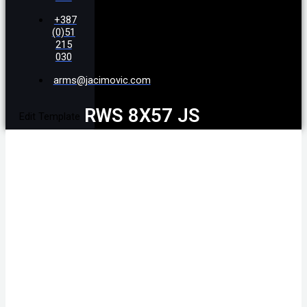
+387
(0)51
215
030
arms@jacimovic.com
RWS 8X57 JS
Edit Template
EVOLUTION 13,0G