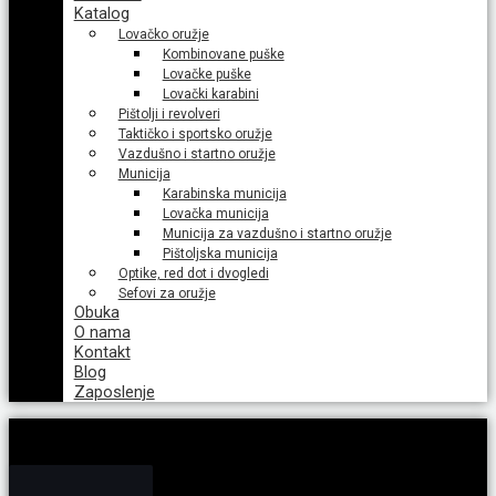
Katalog
Lovačko oružje
Kombinovane puške
Lovačke puške
Lovački karabini
Pištolji i revolveri
Taktičko i sportsko oružje
Vazdušno i startno oružje
Municija
Karabinska municija
Lovačka municija
Municija za vazdušno i startno oružje
Pištoljska municija
Optike, red dot i dvogledi
Sefovi za oružje
Obuka
O nama
Kontakt
Blog
Zaposlenje