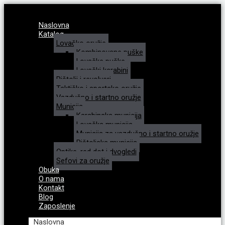
Naslovna
Katalog
Lovačko oružje
Kombinovane puške
Lovačke puške
Lovački karabini
Pištolji i revolveri
Taktičko i sportsko oružje
Vazdušno i startno oružje
Municija
Karabinska municija
Lovačka municija
Municija za vazdušno i startno oružje
Pištoljska municija
Optike, red dot i dvogledi
Sefovi za oružje
Obuka
O nama
Kontakt
Blog
Zaposlenje
Naslovna