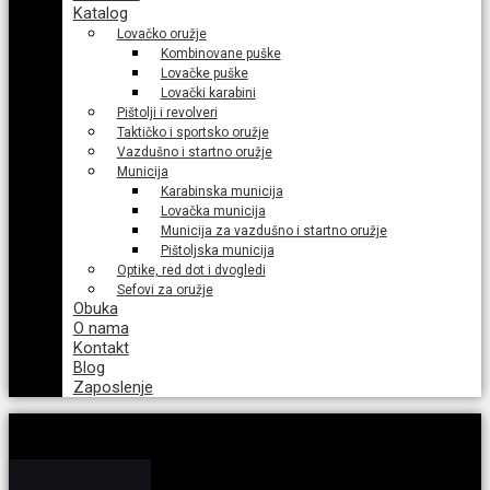
Katalog
Lovačko oružje
Kombinovane puške
Lovačke puške
Lovački karabini
Pištolji i revolveri
Taktičko i sportsko oružje
Vazdušno i startno oružje
Municija
Karabinska municija
Lovačka municija
Municija za vazdušno i startno oružje
Pištoljska municija
Optike, red dot i dvogledi
Sefovi za oružje
Obuka
O nama
Kontakt
Blog
Zaposlenje