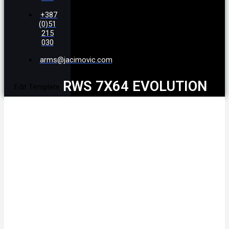
+387
(0)51
215
030
arms@jacimovic.com
RWS 7X64 EVOLUTION
Edit Template
10,3G