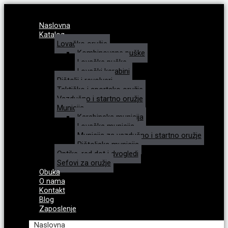
Naslovna
Katalog
Lovačko oružje
Kombinovane puške
Lovačke puške
Lovački karabini
Pištolji i revolveri
Taktičko i sportsko oružje
Vazdušno i startno oružje
Municija
Karabinska municija
Lovačka municija
Municija za vazdušno i startno oružje
Pištoljska municija
Optike, red dot i dvogledi
Sefovi za oružje
Obuka
O nama
Kontakt
Blog
Zaposlenje
Naslovna