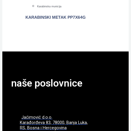
Karabinska municija
KARABINSKI METAK PP7X64G
POGLEDAJTE
naše poslovnice
Jaćimović d.o.o.
Karađorđeva 83, 78000, Banja Luka,
RS, Bosna i Hercegovina