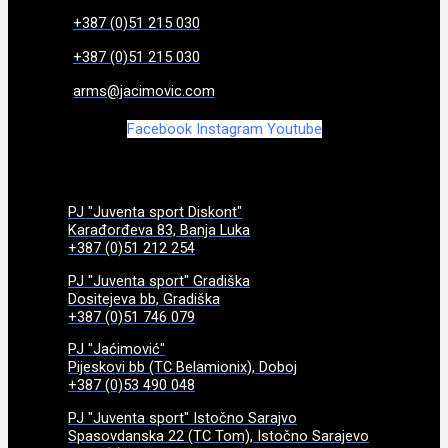
+387 (0)51 215 030
+387 (0)51 215 030
arms@jacimovic.com
Facebook
Instagram
Youtube
PJ "Juventa sport Diskont"
Karađorđeva 83, Banja Luka
+387 (0)51 212 254
PJ "Juventa sport" Gradiška
Dositejeva bb, Gradiška
+387 (0)51 746 079
PJ "Jaćimović"
Pijeskovi bb (TC Belamionix), Doboj
+387 (0)53 490 048
PJ "Juventa sport" Istočno Sarajvo
Spasovdanska 22 (TC Tom), Istočno Sarajevo