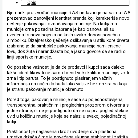
Opis
Njemački proizvođač municije RWS nedavno je na sajmu IWA
prezentovao zanovljeni identitet brenda koji karakteriše novo
rješenje pakovanja i označavanja municije. Na kutijama
municije crna pozadina izabrana je kao osnova, ali su
uvedena tri nova bojenja od kojih svako donosi posebnu
simboliku. Dizajnersko rješenje oslikavanja u stilu kore drveta
izabrano je da simboliše pakovanja municije namijenjene
lovu, dok žuta i narandžasta boja jasno govore da se radi o
liniji sportske municije.
Od posebne važnosti je da će prodavci i kupci sada daleko
lakše identifikovati ne samo brend već i kalibar municije, vrstu
zrna i tip baruta. To je postignuto plasiranjem važnih
informacija na način da budu lako vidljive bez obzira na koju
je stranu pakovanje municije okrenuto.
Pored toga, pakovanja municije sada su pojednostavljena,
transparentna, praktičnim i preglednim prozorom otvorena s
jedne strane, čime je postignuto da se na prvi pogled stekne
uvid u količinu municije koja se nalazi u svakoj pojedinačnoj
kutiji.
Praktičnost je naglašena i kroz uvođenje dva plastična
umetka držača čime je povećana ukupna stabilnost i zaštita