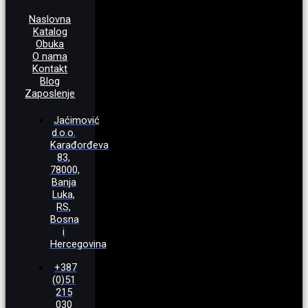
Naslovna
Katalog
Obuka
O nama
Kontakt
Blog
Zaposlenje
Jaćimović
d.o.o.
Karađorđeva
83,
78000,
Banja
Luka,
RS,
Bosna
i
Hercegovina
+387
(0)51
215
030