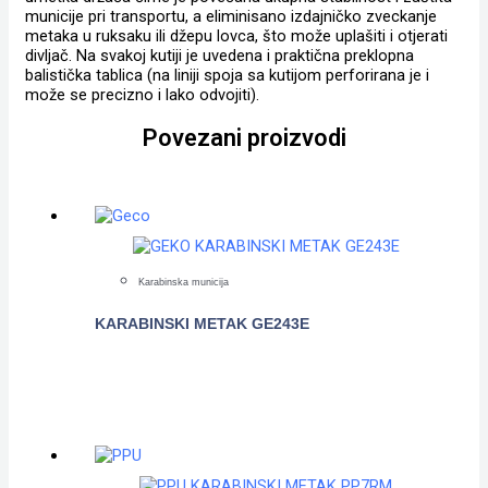
municije pri transportu, a eliminisano izdajničko zveckanje
metaka u ruksaku ili džepu lovca, što može uplašiti i otjerati
divljač. Na svakoj kutiji je uvedena i praktična preklopna
balistička tablica (na liniji spoja sa kutijom perforirana je i
može se precizno i lako odvojiti).
Povezani proizvodi
Karabinska municija
KARABINSKI METAK GE243E
POGLEDAJTE