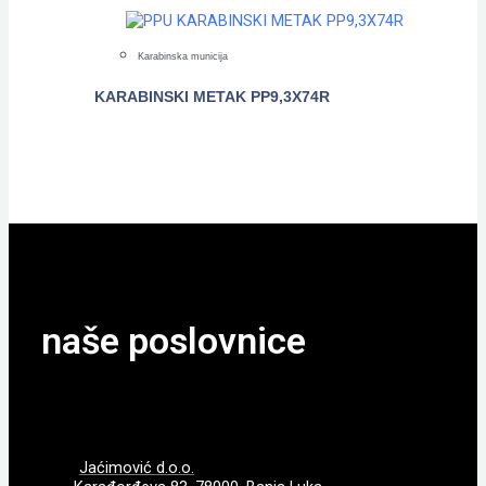
Karabinska municija
KARABINSKI METAK PP9,3X74R
POGLEDAJTE
naše poslovnice
Jaćimović d.o.o.