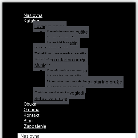
Naslovna
Katalog
Lovačko oružje
Kombinovane puške
Lovačke puške
Lovački karabini
Pištolji i revolveri
Taktičko i sportsko oružje
Vazdušno i startno oružje
Municija
Karabinska municija
Lovačka municija
Municija za vazdušno i startno oružje
Pištoljska municija
Optike, red dot i dvogledi
Sefovi za oružje
Obuka
O nama
Kontakt
Blog
Zaposlenje
Naslovna