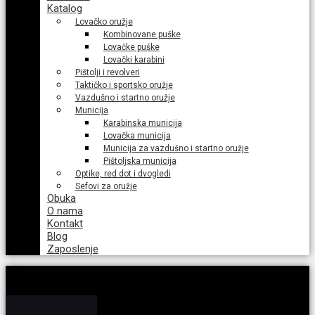
Katalog
Lovačko oružje
Kombinovane puške
Lovačke puške
Lovački karabini
Pištolji i revolveri
Taktičko i sportsko oružje
Vazdušno i startno oružje
Municija
Karabinska municija
Lovačka municija
Municija za vazdušno i startno oružje
Pištoljska municija
Optike, red dot i dvogledi
Sefovi za oružje
Obuka
O nama
Kontakt
Blog
Zaposlenje