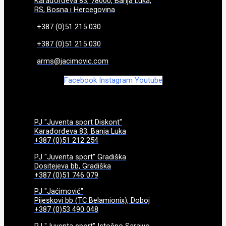
Karađorđeva 83, 78000, Banja Luka,
RS, Bosna i Hercegovina
+387 (0)51 215 030
+387 (0)51 215 030
arms@jacimovic.com
Facebook
Instagram
Youtube
PJ "Juventa sport Diskont"
Karađorđeva 83, Banja Luka
+387 (0)51 212 254
PJ "Juventa sport" Gradiška
Dositejeva bb, Gradiška
+387 (0)51 746 079
PJ "Jaćimović"
Pijeskovi bb (TC Belamionix), Doboj
+387 (0)53 490 048
PJ "Juventa sport" Istočno Sarajvo