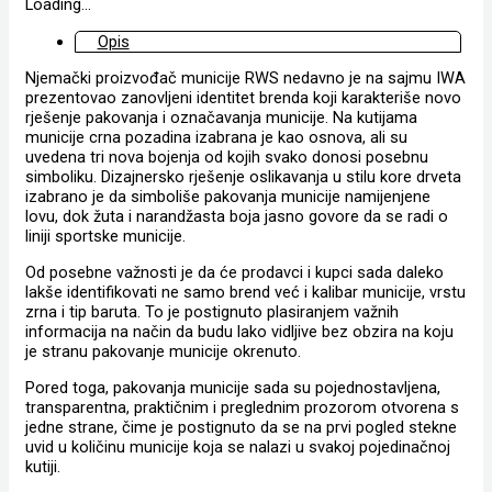
Loading...
Opis
Njemački proizvođač municije RWS nedavno je na sajmu IWA
prezentovao zanovljeni identitet brenda koji karakteriše novo
rješenje pakovanja i označavanja municije. Na kutijama
municije crna pozadina izabrana je kao osnova, ali su
uvedena tri nova bojenja od kojih svako donosi posebnu
simboliku. Dizajnersko rješenje oslikavanja u stilu kore drveta
izabrano je da simboliše pakovanja municije namijenjene
lovu, dok žuta i narandžasta boja jasno govore da se radi o
liniji sportske municije.
Od posebne važnosti je da će prodavci i kupci sada daleko
lakše identifikovati ne samo brend već i kalibar municije, vrstu
zrna i tip baruta. To je postignuto plasiranjem važnih
informacija na način da budu lako vidljive bez obzira na koju
je stranu pakovanje municije okrenuto.
Pored toga, pakovanja municije sada su pojednostavljena,
transparentna, praktičnim i preglednim prozorom otvorena s
jedne strane, čime je postignuto da se na prvi pogled stekne
uvid u količinu municije koja se nalazi u svakoj pojedinačnoj
kutiji.