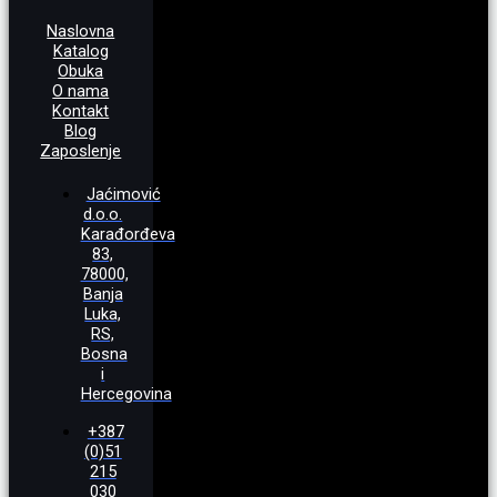
Naslovna
Katalog
Obuka
O nama
Kontakt
Blog
Zaposlenje
Jaćimović
d.o.o.
Karađorđeva
83,
78000,
Banja
Luka,
RS,
Bosna
i
Hercegovina
+387
(0)51
215
030