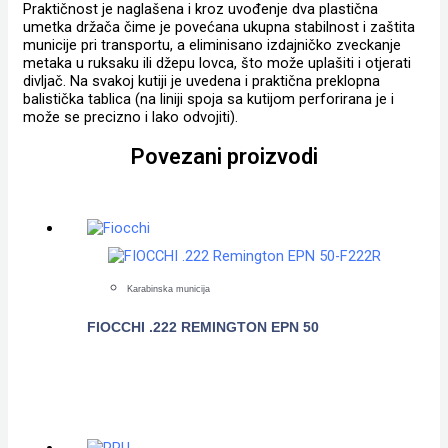
Praktičnost je naglašena i kroz uvođenje dva plastična
umetka držača čime je povećana ukupna stabilnost i zaštita
municije pri transportu, a eliminisano izdajničko zveckanje
metaka u ruksaku ili džepu lovca, što može uplašiti i otjerati
divljač. Na svakoj kutiji je uvedena i praktična preklopna
balistička tablica (na liniji spoja sa kutijom perforirana je i
može se precizno i lako odvojiti).
Povezani proizvodi
Karabinska municija
FIOCCHI .222 REMINGTON EPN 50
POGLEDAJTE