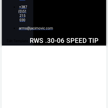
+387
(0)51
215
030
arms@jacimovic.com
RWS .30-06 SPEED TIP
Edit Template
PRO 10,7G