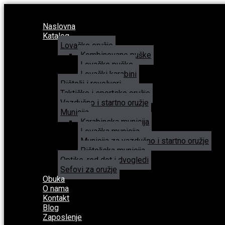
Naslovna
Katalog
Lovačko oružje
Kombinovane puške
Lovačke puške
Lovački karabini
Pištolji i revolveri
Taktičko i sportsko oružje
Vazdušno i startno oružje
Municija
Karabinska municija
Lovačka municija
Municija za vazdušno i startno oružje
Pištoljska municija
Optike, red dot i dvogledi
Sefovi za oružje
Obuka
O nama
Kontakt
Blog
Zaposlenje