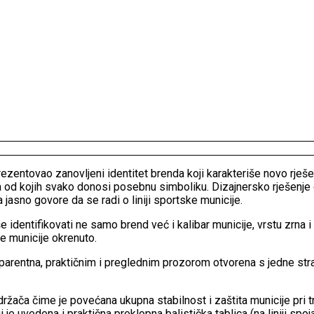
ntovao zanovljeni identitet brenda koji karakteriše novo rješen
a od kojih svako donosi posebnu simboliku. Dizajnersko rješenje o
 jasno govore da se radi o liniji sportske municije.
identifikovati ne samo brend već i kalibar municije, vrstu zrna i 
je municije okrenuto.
parentna, praktičnim i preglednim prozorom otvorena s jedne stra
ržača čime je povećana ukupna stabilnost i zaštita municije pri 
iji je uvedena i praktična preklopna balistička tablica (na liniji spo