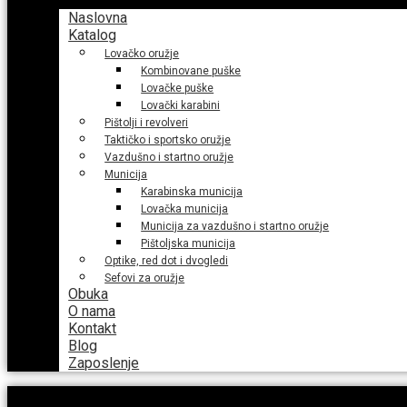
Naslovna
Katalog
Lovačko oružje
Kombinovane puške
Lovačke puške
Lovački karabini
Pištolji i revolveri
Taktičko i sportsko oružje
Vazdušno i startno oružje
Municija
Karabinska municija
Lovačka municija
Municija za vazdušno i startno oružje
Pištoljska municija
Optike, red dot i dvogledi
Sefovi za oružje
Obuka
O nama
Kontakt
Blog
Zaposlenje