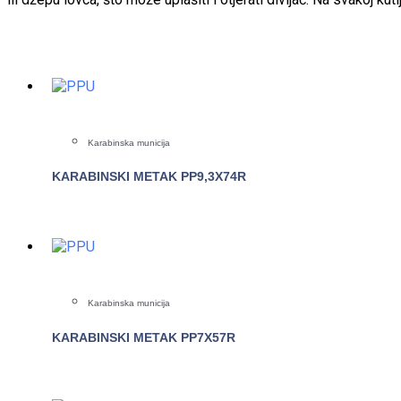
Karabinska municija
KARABINSKI METAK PP9,3X74R
POGLEDAJTE
Karabinska municija
KARABINSKI METAK PP7X57R
POGLEDAJTE