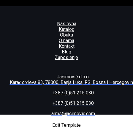
Naslovna
Katalog
Obuka
O nama
Kontakt
Blog
Zaposlenje
Jaćimović d.o.o.
Karađorđeva 83, 78000, Banja Luka, RS, Bosna i Hercegovi
+387 (0)51 215 030
+387 (0)51 215 030
arms@jacimovic.com
Edit Template