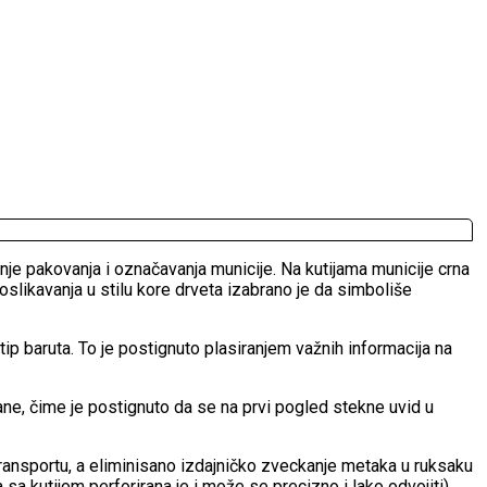
je pakovanja i označavanja municije. Na kutijama municije crna
slikavanja u stilu kore drveta izabrano je da simboliše
tip baruta. To je postignuto plasiranjem važnih informacija na
ne, čime je postignuto da se na prvi pogled stekne uvid u
transportu, a eliminisano izdajničko zveckanje metaka u ruksaku
ja sa kutijom perforirana je i može se precizno i lako odvojiti).