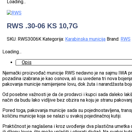
Loading...
RWS .30-06 KS 10,7G
SKU:
RWS3006K
Kategorija:
Karabinska municija
Brand:
RWS
Loading...
Opis
Njemački proizvođač municije RWS nedavno je na sajmu IWA preze
pozadina izabrana je kao osnova, ali su uvedena tri nova bojenj
pakovanja municije namijenjene lovu, dok žuta i narandžasta boja
Od posebne važnosti je da će prodavci i kupci sada daleko lakše 
način da budu lako vidljive bez obzira na koju je stranu pakovan
Pored toga, pakovanja municije sada su pojednostavljena, trans
količinu municije koja se nalazi u svakoj pojedinačnoj kutiji.
Praktičnost je naglašena i kroz uvođenje dva plastična umetka d
ili džepu lovca, što može uplašiti i otjerati divljač. Na svakoj kut