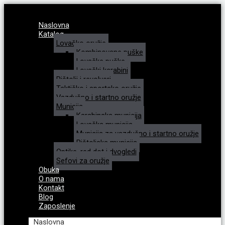
Naslovna
Katalog
Lovačko oružje
Kombinovane puške
Lovačke puške
Lovački karabini
Pištolji i revolveri
Taktičko i sportsko oružje
Vazdušno i startno oružje
Municija
Karabinska municija
Lovačka municija
Municija za vazdušno i startno oružje
Pištoljska municija
Optike, red dot i dvogledi
Sefovi za oružje
Obuka
O nama
Kontakt
Blog
Zaposlenje
Naslovna