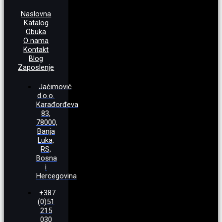
Naslovna
Katalog
Obuka
O nama
Kontakt
Blog
Zaposlenje
Jaćimović
d.o.o.
Karađorđeva
83,
78000,
Banja
Luka,
RS,
Bosna
i
Hercegovina
+387
(0)51
215
030