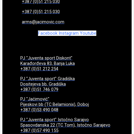
+387 (0)51 215 030
+387 (0)51 215 030
arms@jacimovic.com
Facebook
Instagram
Youtube
PJ "Juventa sport Diskont"
Karađorđeva 83, Banja Luka
+387 (0)51 212 254
PJ "Juventa sport" Gradiška
Dositejeva bb, Gradiška
+387 (0)51 746 079
PJ "Jaćimović"
Pijeskovi bb (TC Belamionix), Doboj
+387 (0)53 490 048
PJ "Juventa sport" Istočno Sarajvo
Spasovdanska 22 (TC Tom), Istočno Sarajevo
+387 (0)57 490 155