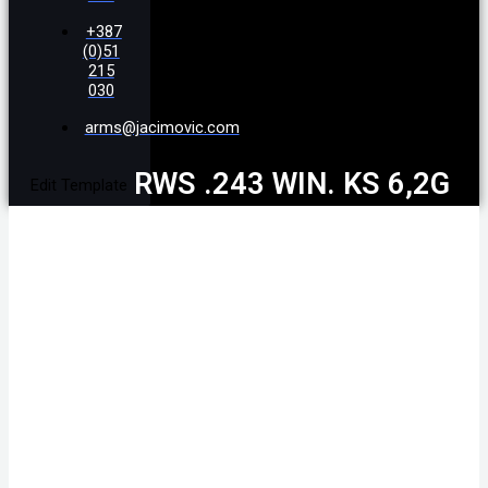
+387
(0)51
215
030
arms@jacimovic.com
RWS .243 WIN. KS 6,2G
Edit Template