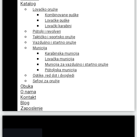
Katalog
Lovačko oružje
Kombinovane puške
Lovačke puške
Lovački karabini
Pištolji i revolveri
Taktičko i sportsko oružje
Vazdušno i startno oružje
Municija
Karabinska municija
Lovačka municija
Municija za vazdušno i startno oružje
Pištoljska municija
Optike, red dot i dvogledi
Sefovi za oružje
Obuka
O nama
Kontakt
Blog
Zaposlenje