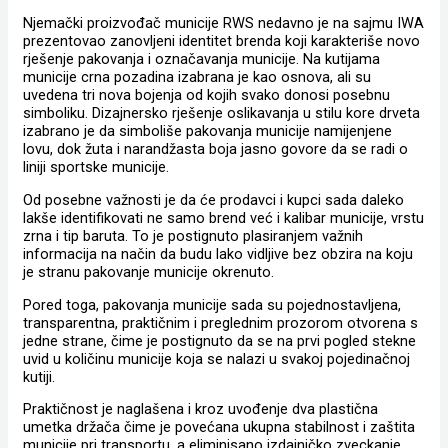
Njemački proizvođač municije RWS nedavno je na sajmu IWA
prezentovao zanovljeni identitet brenda koji karakteriše novo
rješenje pakovanja i označavanja municije. Na kutijama
municije crna pozadina izabrana je kao osnova, ali su
uvedena tri nova bojenja od kojih svako donosi posebnu
simboliku. Dizajnersko rješenje oslikavanja u stilu kore drveta
izabrano je da simboliše pakovanja municije namijenjene
lovu, dok žuta i narandžasta boja jasno govore da se radi o
liniji sportske municije.
Od posebne važnosti je da će prodavci i kupci sada daleko
lakše identifikovati ne samo brend već i kalibar municije, vrstu
zrna i tip baruta. To je postignuto plasiranjem važnih
informacija na način da budu lako vidljive bez obzira na koju
je stranu pakovanje municije okrenuto.
Pored toga, pakovanja municije sada su pojednostavljena,
transparentna, praktičnim i preglednim prozorom otvorena s
jedne strane, čime je postignuto da se na prvi pogled stekne
uvid u količinu municije koja se nalazi u svakoj pojedinačnoj
kutiji.
Praktičnost je naglašena i kroz uvođenje dva plastična
umetka držača čime je povećana ukupna stabilnost i zaštita
municije pri transportu, a eliminisano izdajničko zveckanje