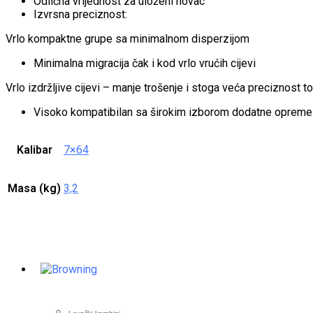
Odlična vrijednost za uloženi novac
Izvrsna preciznost:
Vrlo kompaktne grupe sa minimalnom disperzijom
Minimalna migracija čak i kod vrlo vrućih cijevi
Vrlo izdržljive cijevi – manje trošenje i stoga veća preciznost
Visoko kompatibilan sa širokim izborom dodatne opreme (
Kalibar
7×64
Masa (kg)
3,2