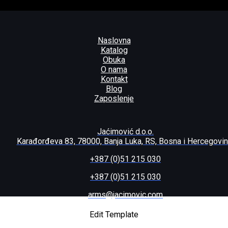
Naslovna
Katalog
Obuka
O nama
Kontakt
Blog
Zaposlenje
Jaćimović d.o.o.
Karađorđeva 83, 78000, Banja Luka, RS, Bosna i Hercegovi
+387 (0)51 215 030
+387 (0)51 215 030
arms@jacimovic.com
64
Edit Template