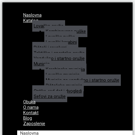
Naslovna
Katalog
Lovačko oružje
Kombinovane puške
Lovačke puške
Lovački karabini
Pištolji i revolveri
Taktičko i sportsko oružje
Vazdušno i startno oružje
Municija
Karabinska municija
Lovačka municija
Municija za vazdušno i startno oružje
Pištoljska municija
Optike, red dot i dvogledi
Sefovi za oružje
Obuka
O nama
Kontakt
Blog
Zaposlenje
Naslovna