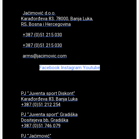
Jaćimović d.o.o.
Karađorđeva 83, 78000, Banja Luka,
RS, Bosna i Hercegovina
+387 (0)51 215 030
+387 (0)51 215 030
arms@jacimovic.com
Facebook
Instagram
Youtube
PJ "Juventa sport Diskont"
Karađorđeva 83, Banja Luka
+387 (0)51 212 254
PJ "Juventa sport" Gradiška
Dositejeva bb, Gradiška
+387 (0)51 746 079
PJ "Jaćimović"