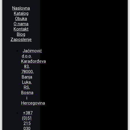
Naslovna
Katalog
Obuka
O nama
Kontakt
Blog
Zaposlenje
Jaćimović
d.o.o.
Karađorđeva
83,
78000,
Banja
Luka,
RS,
Bosna
i
Hercegovina
+387
(0)51
215
030