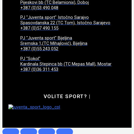
Pijeskovi bb (TC Belamionix), Doboj
+387 (0)53 490 048
PJ "Juventa sport" Istočno Sarajvo
Spasovdanska 22 (TC Tom), Istočno Sarajevo
+387 (0)57 490 155
PJ "Juventa sport" Bijeljina
Sremska 1,(TC Mihajlović), Bijeljina
+387 (0)55 243 052
PJ "Sokol"
Kardinala Stepinca bb (TC Mepas Mall), Mostar
+387 (0)36 311 453
VOLITE SPORT?
|