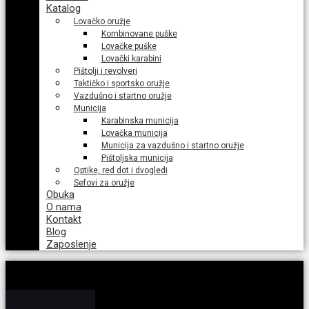
Katalog
Lovačko oružje
Kombinovane puške
Lovačke puške
Lovački karabini
Pištolji i revolveri
Taktičko i sportsko oružje
Vazdušno i startno oružje
Municija
Karabinska municija
Lovačka municija
Municija za vazdušno i startno oružje
Pištoljska municija
Optike, red dot i dvogledi
Sefovi za oružje
Obuka
O nama
Kontakt
Blog
Zaposlenje