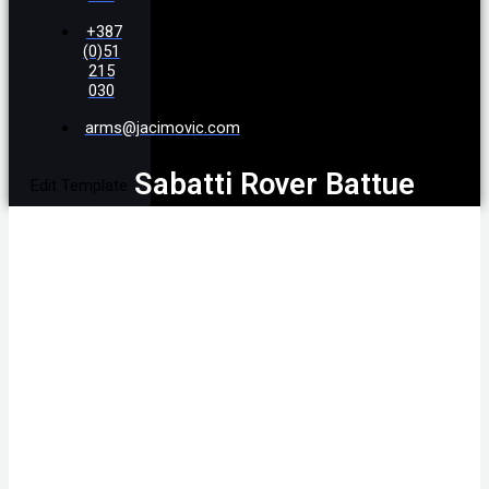
+387
(0)51
215
030
arms@jacimovic.com
Sabatti Rover Battue
Edit Template
8X57 JRS