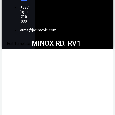
+387
(0)51
215
030
arms@jacimovic.com
MINOX RD. RV1
Edit Template