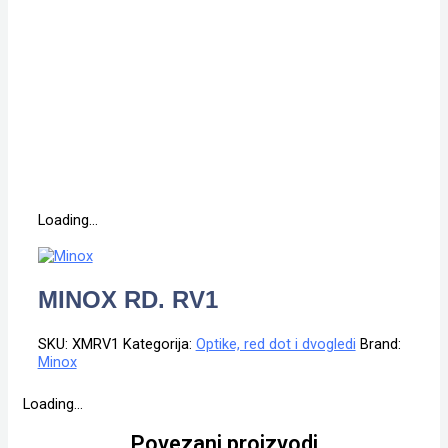
Loading...
MINOX RD. RV1
SKU:
XMRV1
Kategorija:
Optike, red dot i dvogledi
Brand:
Minox
Loading...
Povezani proizvodi