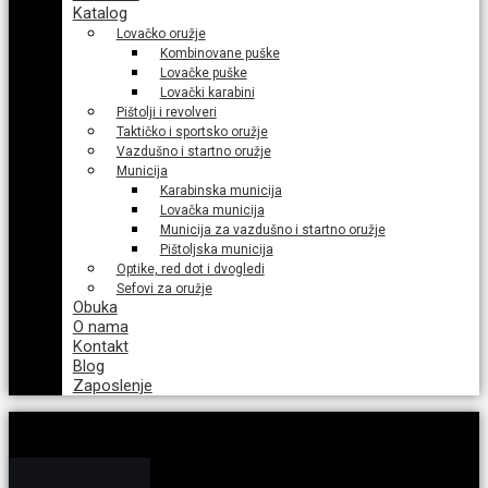
Katalog
Lovačko oružje
Kombinovane puške
Lovačke puške
Lovački karabini
Pištolji i revolveri
Taktičko i sportsko oružje
Vazdušno i startno oružje
Municija
Karabinska municija
Lovačka municija
Municija za vazdušno i startno oružje
Pištoljska municija
Optike, red dot i dvogledi
Sefovi za oružje
Obuka
O nama
Kontakt
Blog
Zaposlenje