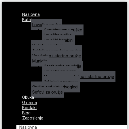
Naslovna
Katalog
Lovačko oružje
Kombinovane puške
Lovačke puške
Lovački karabini
Pištolji i revolveri
Taktičko i sportsko oružje
Vazdušno i startno oružje
Municija
Karabinska municija
Lovačka municija
Municija za vazdušno i startno oružje
Pištoljska municija
Optike, red dot i dvogledi
Sefovi za oružje
Obuka
O nama
Kontakt
Blog
Zaposlenje
Naslovna