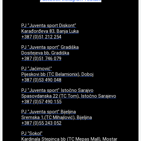
PJ "Juventa sport Diskont"
Karađorđeva 83, Banja Luka
+387 (0)51 212 254
PJ "Juventa sport" Gradiška
Dositejeva bb, Gradiška
+387 (0)51 746 079
PJ "Jaćimović"
Pijeskovi bb (TC Belamionix), Doboj
+387 (0)53 490 048
PJ "Juventa sport" Istočno Sarajvo
Spasovdanska 22 (TC Tom), Istočno Sarajevo
+387 (0)57 490 155
PJ "Juventa sport" Bijeljina
Sremska 1,(TC Mihajlović), Bijeljina
+387 (0)55 243 052
PJ "Sokol"
Kardinala Stepinca bb (TC Mepas Mall), Mostar