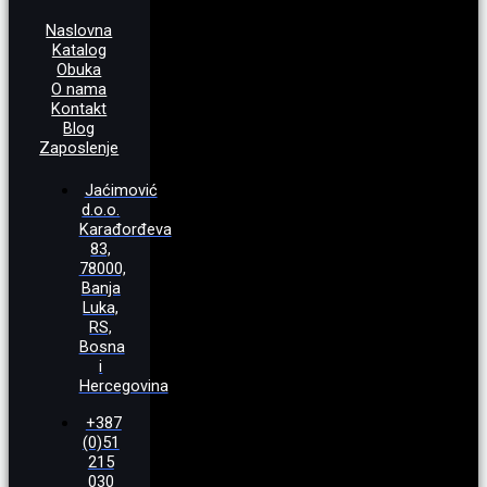
Naslovna
Katalog
Obuka
O nama
Kontakt
Blog
Zaposlenje
Jaćimović
d.o.o.
Karađorđeva
83,
78000,
Banja
Luka,
RS,
Bosna
i
Hercegovina
+387
(0)51
215
030