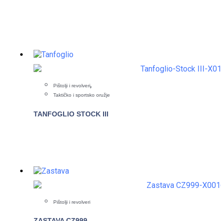
,
Pištolji i revolveri
Taktičko i sportsko oružje
TANFOGLIO STOCK III
Pištolji i revolveri
ZASTAVA CZ999