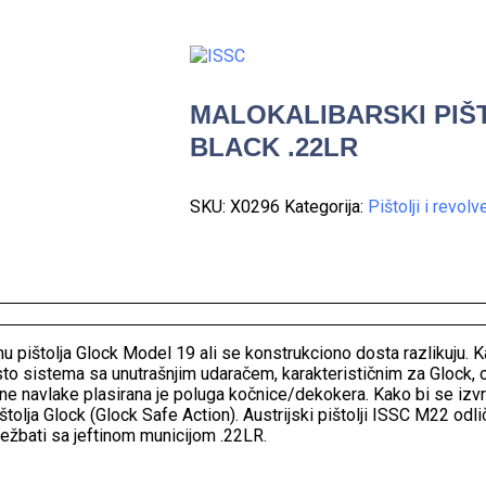
MALOKALIBARSKI PIŠT
BLACK .22LR
SKU:
X0296
Kategorija:
Pištolji i revolve
u pištolja Glock Model 19 ali se konstrukciono dosta razlikuju. K
 sistema sa unutrašnjim udaračem, karakterističnim za Glock, o
ne navlake plasirana je poluga kočnice/dekokera. Kako bi se izvrš
ištolja Glock (Glock Safe Action). Austrijski pištolji ISSC M22 odli
vježbati sa jeftinom municijom .22LR.