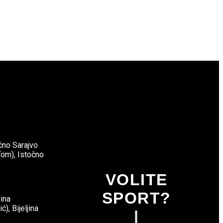
čno Sarajvo
om), Istočno
VOLITE
SPORT?
jina
), Bijeljina
|