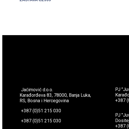
PJ "Ju
Jaćimović d.o.o.
Karađo
Karađorđeva 83, 78000, Banja Luka,
+387 (
RS, Bosna i Hercegovina
+387 (0)51 215 030
PJ "Ju
Dosite
+387 (0)51 215 030
+387 (