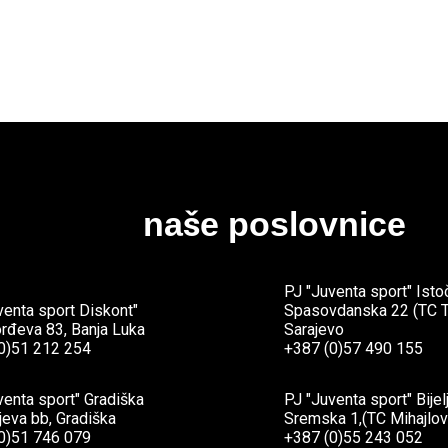
POGLEDAJTE
naše poslovnice
PJ "Juventa sport" Isto
venta sport Diskont"
Spasovdanska 22 (TC T
rđeva 83, Banja Luka
Sarajevo
0)51 212 254
+387 (0)57 490 155
venta sport" Gradiška
PJ "Juventa sport" Bijel
jeva bb, Gradiška
Sremska 1,(TC Mihajlović
0)51 746 079
+387 (0)55 243 052