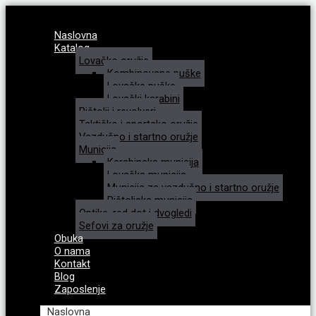
Naslovna
Katalog
Lovačko oružje
Kombinovane puške
Lovačke puške
Lovački karabini
Pištolji i revolveri
Taktičko i sportsko oružje
Vazdušno i startno oružje
Municija
Karabinska municija
Lovačka municija
Municija za vazdušno i startno oružje
Pištoljska municija
Optike, red dot i dvogledi
Sefovi za oružje
Obuka
O nama
Kontakt
Blog
Zaposlenje
Naslovna