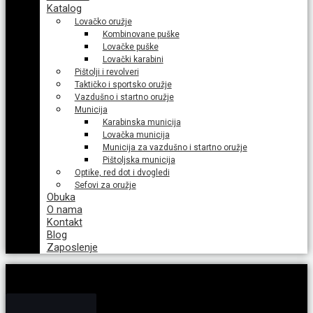
Katalog
Lovačko oružje
Kombinovane puške
Lovačke puške
Lovački karabini
Pištolji i revolveri
Taktičko i sportsko oružje
Vazdušno i startno oružje
Municija
Karabinska municija
Lovačka municija
Municija za vazdušno i startno oružje
Pištoljska municija
Optike, red dot i dvogledi
Sefovi za oružje
Obuka
O nama
Kontakt
Blog
Zaposlenje