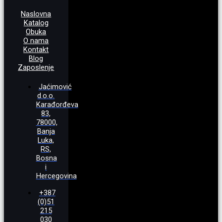
Naslovna
Katalog
Obuka
O nama
Kontakt
Blog
Zaposlenje
Jaćimović
d.o.o.
Karađorđeva
83,
78000,
Banja
Luka,
RS,
Bosna
i
Hercegovina
+387
(0)51
215
030