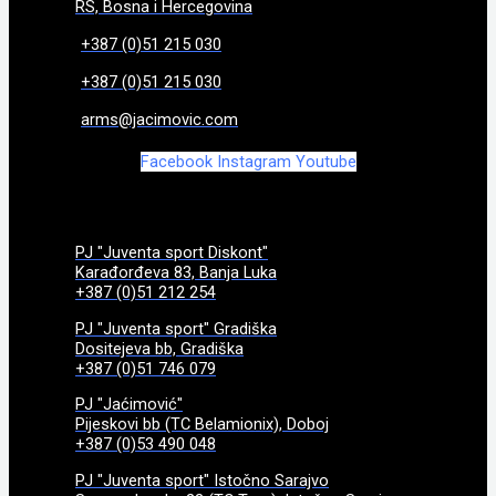
RS, Bosna i Hercegovina
+387 (0)51 215 030
+387 (0)51 215 030
arms@jacimovic.com
Facebook
Instagram
Youtube
PJ "Juventa sport Diskont"
Karađorđeva 83, Banja Luka
+387 (0)51 212 254
PJ "Juventa sport" Gradiška
Dositejeva bb, Gradiška
+387 (0)51 746 079
PJ "Jaćimović"
Pijeskovi bb (TC Belamionix), Doboj
+387 (0)53 490 048
PJ "Juventa sport" Istočno Sarajvo