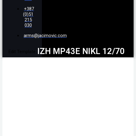
+387
(0)51
215
030
arms@jacimovic.com
IZH MP43E NIKL 12/70
Edit Template