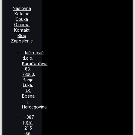
Naslovna
Katalog
Obuka
O nama
Kontakt
Blog
Zaposlenje
Jaćimović
d.o.o.
Karađorđeva
83,
78000,
Banja
Luka,
RS,
Bosna
i
Hercegovina
+387
(0)51
215
030