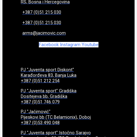
RS, Bosna i Hercegovina
+387 (0)51 215 030
+387 (0)51 215 030
arms@jacimovic.com
Facebook
Instagram
Youtube
PJ "Juventa sport Diskont"
Karađorđeva 83, Banja Luka
+387 (0)51 212 254
PJ "Juventa sport" Gradiška
Dositejeva bb, Gradiška
+387 (0)51 746 079
PJ "Jaćimović"
Pijeskovi bb (TC Belamionix), Doboj
+387 (0)53 490 048
PJ "Juventa sport" Istočno Sarajvo