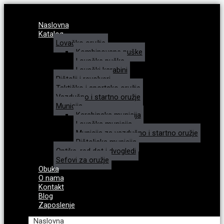
Naslovna
Katalog
Lovačko oružje
Kombinovane puške
Lovačke puške
Lovački karabini
Pištolji i revolveri
Taktičko i sportsko oružje
Vazdušno i startno oružje
Municija
Karabinska municija
Lovačka municija
Municija za vazdušno i startno oružje
Pištoljska municija
Optike, red dot i dvogledi
Sefovi za oružje
Obuka
O nama
Kontakt
Blog
Zaposlenje
Naslovna