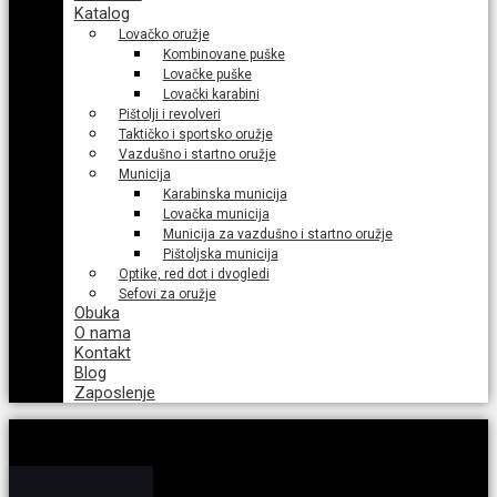
Katalog
Lovačko oružje
Kombinovane puške
Lovačke puške
Lovački karabini
Pištolji i revolveri
Taktičko i sportsko oružje
Vazdušno i startno oružje
Municija
Karabinska municija
Lovačka municija
Municija za vazdušno i startno oružje
Pištoljska municija
Optike, red dot i dvogledi
Sefovi za oružje
Obuka
O nama
Kontakt
Blog
Zaposlenje