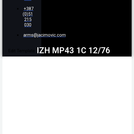
+387
(0)51
215
030
arms@jacimovic.com
IZH MP43 1C 12/76
Edit Template