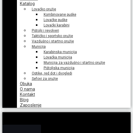
Katalog
Lovačko oružje
Kombinovane puške
Lovačke puške
Lovački karabini
Pištolji i revolveri
Taktičko i sportsko oružje
Vazdušno i startno oružje
Municija
Karabinska municija
Lovačka municija
Municija za vazdušno i startno oružje
Pištoljska municija
Optike, red dot i dvogledi
Sefovi za oružje
Obuka
O nama
Kontakt
Blog
Zaposlenje