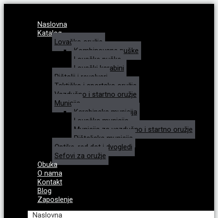
Naslovna
Katalog
Lovačko oružje
Kombinovane puške
Lovačke puške
Lovački karabini
Pištolji i revolveri
Taktičko i sportsko oružje
Vazdušno i startno oružje
Municija
Karabinska municija
Lovačka municija
Municija za vazdušno i startno oružje
Pištoljska municija
Optike, red dot i dvogledi
Sefovi za oružje
Obuka
O nama
Kontakt
Blog
Zaposlenje
Naslovna