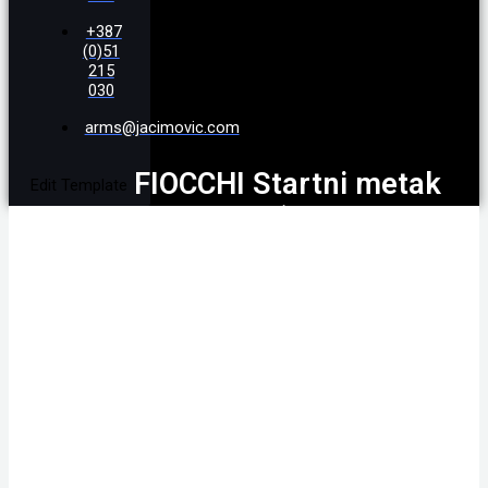
+387
(0)51
215
030
arms@jacimovic.com
FIOCCHI Startni metak
Edit Template
9mm PAK (P.A. KNALL 9
X 22)