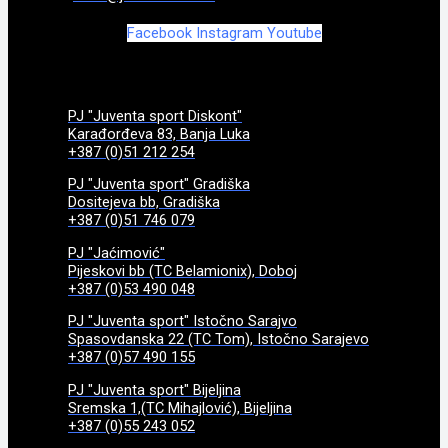
Facebook
Instagram
Youtube
PJ "Juventa sport Diskont"
Karađorđeva 83, Banja Luka
+387 (0)51 212 254
PJ "Juventa sport" Gradiška
Dositejeva bb, Gradiška
+387 (0)51 746 079
PJ "Jaćimović"
Pijeskovi bb (TC Belamionix), Doboj
+387 (0)53 490 048
PJ "Juventa sport" Istočno Sarajvo
Spasovdanska 22 (TC Tom), Istočno Sarajevo
+387 (0)57 490 155
PJ "Juventa sport" Bijeljina
Sremska 1,(TC Mihajlović), Bijeljina
+387 (0)55 243 052