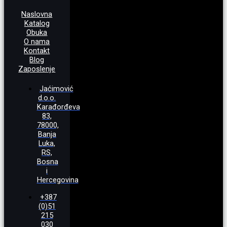
Naslovna
Katalog
Obuka
O nama
Kontakt
Blog
Zaposlenje
Jaćimović
d.o.o.
Karađorđeva
83,
78000,
Banja
Luka,
RS,
Bosna
i
Hercegovina
+387
(0)51
215
030