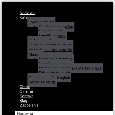
Naslovna
Katalog
Lovačko oružje
Kombinovane puške
Lovačke puške
Lovački karabini
Pištolji i revolveri
Taktičko i sportsko oružje
Vazdušno i startno oružje
Municija
Karabinska municija
Lovačka municija
Municija za vazdušno i startno oružje
Pištoljska municija
Optike, red dot i dvogledi
Sefovi za oružje
Obuka
O nama
Kontakt
Blog
Zaposlenje
Naslovna