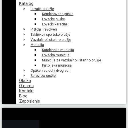
Katalog
Lovačko oružje
Kombinovane puške
Lovačke puške
Lovački karabini
Pištolji i revolveri
Taktičko i sportsko oružje
Vazdušno i startno oružje
Municija
Karabinska municija
Lovačka municija
Municija za vazdušno i startno oružje
Pištoljska municija
Optike, red dot i dvogledi
Sefovi za oružje
Obuka
O nama
Kontakt
Blog
Zaposlenje