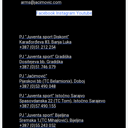
arms@jacimovic.com
Facebook
Instagram
Youtube
PJ "Juventa sport Diskont"
Karađorđeva 83, Banja Luka
+387 (0)51 212 254
PJ "Juventa sport" Gradiška
Dositejeva bb, Gradiška
+387 (0)51 746 079
PJ "Jaćimović"
Pijeskovi bb (TC Belamionix), Doboj
+387 (0)53 490 048
PJ "Juventa sport" Istočno Sarajvo
Spasovdanska 22 (TC Tom), Istočno Sarajevo
+387 (0)57 490 155
PJ "Juventa sport" Bijeljina
Sremska 1,(TC Mihajlović), Bijeljina
+387 (0)55 243 052