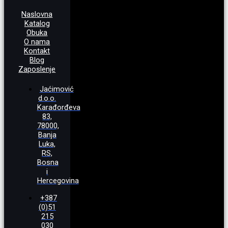
Naslovna
Katalog
Obuka
O nama
Kontakt
Blog
Zaposlenje
Jaćimović
d.o.o.
Karađorđeva
83,
78000,
Banja
Luka,
RS,
Bosna
i
Hercegovina
+387
(0)51
215
030