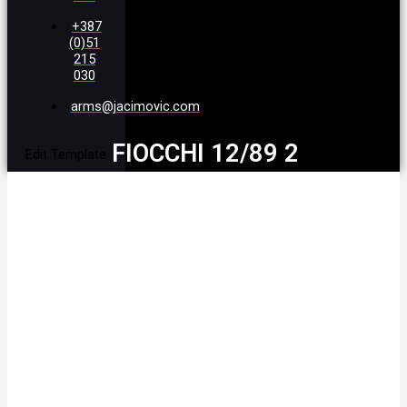
+387
(0)51
215
030
arms@jacimovic.com
FIOCCHI 12/89 2
Edit Template
ULTRAMAGNUM