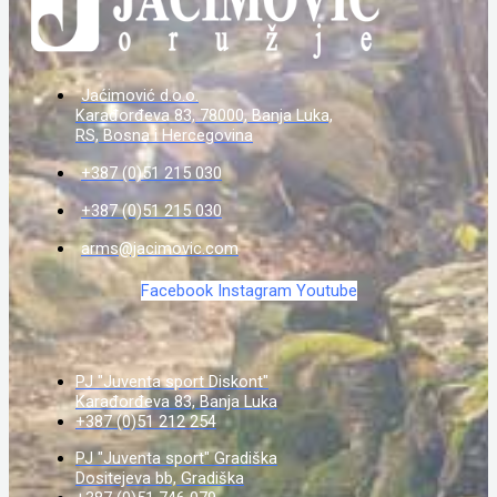
Jaćimović d.o.o.
Karađorđeva 83, 78000, Banja Luka,
RS, Bosna i Hercegovina
+387 (0)51 215 030
+387 (0)51 215 030
arms@jacimovic.com
Facebook
Instagram
Youtube
PJ "Juventa sport Diskont"
Karađorđeva 83, Banja Luka
+387 (0)51 212 254
PJ "Juventa sport" Gradiška
Dositejeva bb, Gradiška