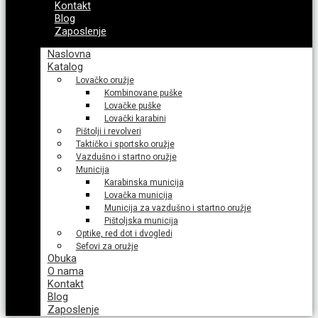
Kontakt
Blog
Zaposlenje
Naslovna
Katalog
Lovačko oružje
Kombinovane puške
Lovačke puške
Lovački karabini
Pištolji i revolveri
Taktičko i sportsko oružje
Vazdušno i startno oružje
Municija
Karabinska municija
Lovačka municija
Municija za vazdušno i startno oružje
Pištoljska municija
Optike, red dot i dvogledi
Sefovi za oružje
Obuka
O nama
Kontakt
Blog
Zaposlenje