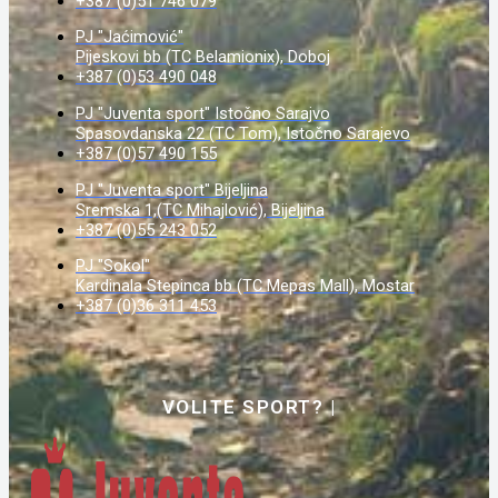
+387 (0)51 746 079
PJ "Jaćimović"
Pijeskovi bb (TC Belamionix), Doboj
+387 (0)53 490 048
PJ "Juventa sport" Istočno Sarajvo
Spasovdanska 22 (TC Tom), Istočno Sarajevo
+387 (0)57 490 155
PJ "Juventa sport" Bijeljina
Sremska 1,(TC Mihajlović), Bijeljina
+387 (0)55 243 052
PJ "Sokol"
Kardinala Stepinca bb (TC Mepas Mall), Mostar
+387 (0)36 311 453
VOLITE SPORT?
|