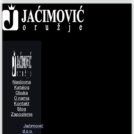
Naslovna
Katalog
Obuka
O nama
Kontakt
Blog
Zaposlenje
Jaćimović
d.o.o.