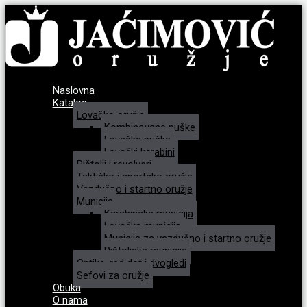
Naslovna
Katalog
Lovačko oružje
Kombinovane puške
Lovačke puške
Lovački karabini
Pištolji i revolveri
Taktičko i sportsko oružje
Vazdušno i startno oružje
Municija
Karabinska municija
Lovačka municija
Municija za vazdušno i startno oružje
Pištoljska municija
Optike, red dot i dvogledi
Sefovi za oružje
Obuka
O nama