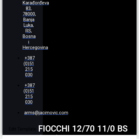
Karađorđeva
83,
78000,
Banja
Luka,
RS,
Bosna
i
Hercegovina
+387
(0)51
215
030
+387
(0)51
215
030
arms@jacimovic.com
FIOCCHI 12/70 11/0 BS
Edit Template
(33g)