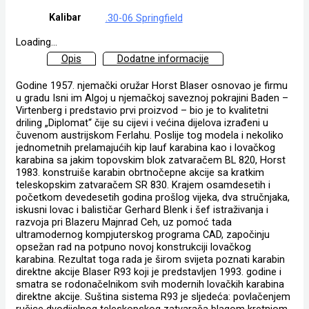
Kalibar
.30-06 Springfield
Loading...
Opis
Dodatne informacije
Godine 1957. njemački oružar Horst Blaser osnovao je firmu
u gradu Isni im Algoj u njemačkoj saveznoj pokrajini Baden –
Virtenberg i predstavio prvi proizvod – bio je to kvalitetni
driling „Diplomat“ čije su cijevi i većina dijelova izrađeni u
čuvenom austrijskom Ferlahu. Poslije tog modela i nekoliko
jednometnih prelamajućih kip lauf karabina kao i lovačkog
karabina sa jakim topovskim blok zatvaračem BL 820, Horst
1983. konstruiše karabin obrtnočepne akcije sa kratkim
teleskopskim zatvaračem SR 830. Krajem osamdesetih i
početkom devedesetih godina prošlog vijeka, dva stručnjaka,
iskusni lovac i balističar Gerhard Blenk i šef istraživanja i
razvoja pri Blazeru Majnrad Ceh, uz pomoć tada
ultramodernog kompjuterskog programa CAD, započinju
opsežan rad na potpuno novoj konstrukciji lovačkog
karabina. Rezultat toga rada je širom svijeta poznati karabin
direktne akcije Blaser R93 koji je predstavljen 1993. godine i
smatra se rodonačelnikom svih modernih lovačkih karabina
direktne akcije. Suština sistema R93 je sljedeća: povlačenjem
ručice dvodijelnog teleskopskog zatvarača blagom kretnjom