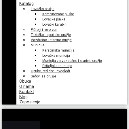
Katalog
Lovačko oružje
Kombinovane puške
Lovačke puške
Lovački karabini
Pištolji i revolveri
Taktičko i sportsko oružje
Vazdušno i startno oružje
Municija
Karabinska municija
Lovačka municija
Municija za vazdušno i startno oružje
Pištoljska municija
Optike, red dot i dvogledi
Sefovi za oružje
Obuka
O nama
Kontakt
Blog
Zaposlenje