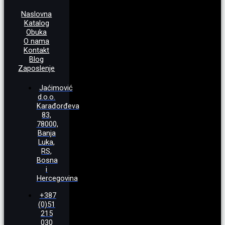
Naslovna
Katalog
Obuka
O nama
Kontakt
Blog
Zaposlenje
Jaćimović
d.o.o.
Karađorđeva
83,
78000,
Banja
Luka,
RS,
Bosna
i
Hercegovina
+387
(0)51
215
030