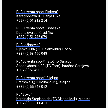
PJ "Juventa sport Diskont"
Karađorđeva 83, Banja Luka
+387 (0)51 212 254
PJ "Juventa sport" Gradiška
Dositejeva bb, Gradiška
+387 (0)51 746 079
PJ "Jaćimović"
Pijeskovi bb (TC Belamionix), Doboj
+387 (0)53 490 048
PJ "Juventa sport" Istočno Sarajvo
Spasovdanska 22 (TC Tom), Istočno Sarajevo
+387 (0)57 490 155
PJ "Juventa sport" Bijeljina
Sremska 1,(TC Mihajlović), Bijeljina
+387 (0)55 243 052
PJ "Sokol"
Kardinala Stepinca bb (TC Mepas Mall), Mostar
+387 (0)36 311 453