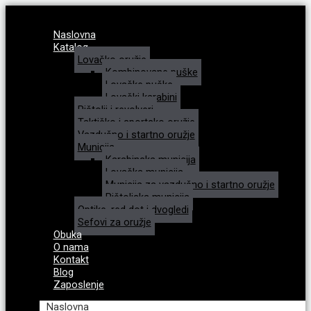
Naslovna
Katalog
Lovačko oružje
Kombinovane puške
Lovačke puške
Lovački karabini
Pištolji i revolveri
Taktičko i sportsko oružje
Vazdušno i startno oružje
Municija
Karabinska municija
Lovačka municija
Municija za vazdušno i startno oružje
Pištoljska municija
Optike, red dot i dvogledi
Sefovi za oružje
Obuka
O nama
Kontakt
Blog
Zaposlenje
Naslovna