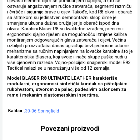
cjevasti element čijim se pomicanjem naprijed, a što se
ostvaruje angažovanjem ručice zatvarača, segmenti razmiču
i čvršće i sigurnije brave u cijev. Takođe, kod R8 okvir i obarač
sa štitnikom su jedinstven demnontažni sklop čime je
smanjena ukupna dužina oružja jer je obarač ispod dna
okvira. Karabini Blaser R8 su kvalitetno izrađeni, precizni i
ergonomski sjajno riješeni sa mogućnošću izmjene kalibra
montiranjem odgovarajućih glava zatvarača i cijevi. Većina
ozbiljnih proizvođača danas ugrađuju bezbjednosne udarne
mehanizme sa ručnim napinjanjem na lovačke karabine što je
karakteristika Blasera, koji svoje i inače skupe puške nudi u
više cjenovnih razreda. Vojno-policijski snajperski model R93
Tactical nalazi se u naoružanju više od 12 zemalja.
Model BLASER R8 ULTIMATE LEATHER karakteriše
modularni, ergonomski sintetički kundak sa pištoljskim
rukohvatom, otvorom za palac, podesivim osloncem za
rame i mekanim elastomerskim insertima.
Kalibar
.30-06 Springfield
Povezani proizvodi