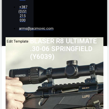
+387
(0)51
215
030
arms@jacimovic.com
BLASER R8 ULTIMATE
Edit Template
.30-06 SPRINGFIELD
(Y6039)