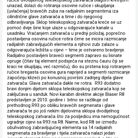
unazad, dolazi do rotiranja osovine ručice i skupljanja
(uvlačenja) bravećih zuba na radijalnim segmentima iza
cilindrične glave zatvarača a time i do njegovog
odbravljivanja. Sklop teleskopskog zatvarača kreće se uz
pomoć dvije šine koje ulaze u odgovarajuće kanale u
usadniku. Vraćanjem zatvarača u prednji položaj, poprečno
postavljena osovina ručice rotira čime se inicira razmicanje
radijalnih zabravljujućih elementa a njihovi zubi zalaze u
odgovarajuća ležišta u cijevi – time je ostvareno bravljenje.
Radijalno postavljeni braveći segmenti zapravo su lisnate
opruge (čitav taj element podsjeća na steznu čauru čiji se
kraci ne skupljaju, već razmiču), dio su prstena koji rotiranjem
ručice bregasta osovina gura naprijed a segmenti razmicanje
započinju klizeći po konusnoj površini zadnjeg dijela glave
zatvarača. Glava zatvarača dakle ne rotira. R93 dodatno
bravi donjim dijelom sklopa teleskopskog zatvarača koji se
zaključava u sanduk. Novi karabin direktne akcije Blaser R8
predstavljen je 2010. godine i bitno se razlikuje od
prethodnog R93 po obliku bravećih segmenata i glave
zatvarača te po još nekim dijelovima sklopa dvodijelnog
teleskopskog zatvarača što za posljedicu ima nemogućnost
ugradnje cijevi sa R93 na R8. Naime, kod R8 se između
obuhvatnog zabravljujućeg elementa sa 14 radijalnih
segmenata za bravljenje i tijela zatvarača nalazi jedan