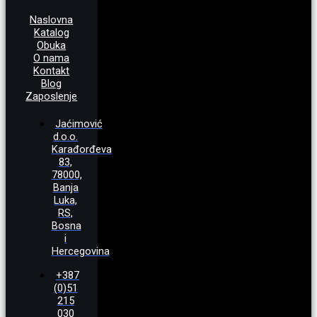
Naslovna
Katalog
Obuka
O nama
Kontakt
Blog
Zaposlenje
Jaćimović
d.o.o.
Karađorđeva
83,
78000,
Banja
Luka,
RS,
Bosna
i
Hercegovina
+387
(0)51
215
030