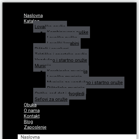
Naslovna
Katalog
Lovačko oružje
Kombinovane puške
Lovačke puške
Lovački karabini
Pištolji i revolveri
Taktičko i sportsko oružje
Vazdušno i startno oružje
Municija
Karabinska municija
Lovačka municija
Municija za vazdušno i startno oružje
Pištoljska municija
Optike, red dot i dvogledi
Sefovi za oružje
Obuka
O nama
Kontakt
Blog
Zaposlenje
Naslovna