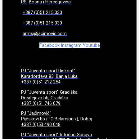
RS, Bosna i Hercegovina
+387 (0)51 215 030
+387 (0)51 215 030
arms@jacimovic.com
Facebook
Instagram
Youtube
PJ "Juventa sport Diskont"
Karađorđeva 83, Banja Luka
+387 (0)51 212 254
PJ "Juventa sport" Gradiška
Dositejeva bb, Gradiška
+387 (0)51 746 079
PJ "Jaćimović"
Pijeskovi bb (TC Belamionix), Doboj
+387 (0)53 490 048
PJ "Juventa sport" Istočno Sarajvo