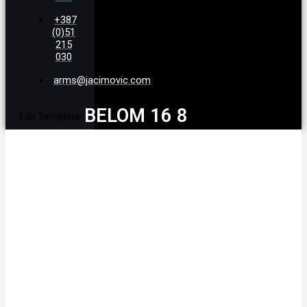
+387
(0)51
215
030
arms@jacimovic.com
BELOM 16 8
Edit Template