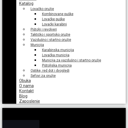
Katalog
Lovačko oružje
Kombinovane puške
Lovačke puške
Lovački karabini
Pištolji i revolveri
Taktičko i sportsko oružje
Vazdušno i startno oružje
Municija
Karabinska municija
Lovačka municija
Municija za vazdušno i startno oružje
Pištoljska municija
Optike, red dot i dvogledi
Sefovi za oružje
Obuka
O nama
Kontakt
Blog
Zaposlenje