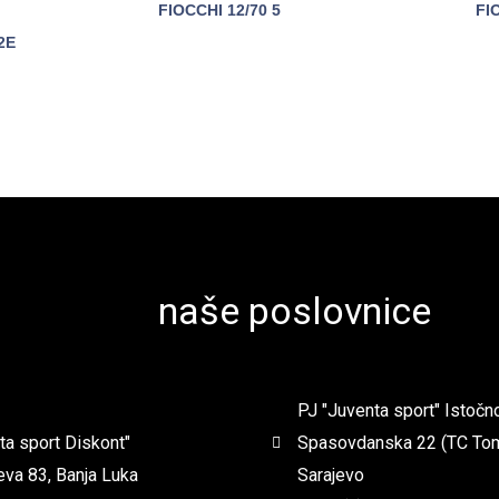
FIOCCHI 12/70 5
FI
2E
POGLEDAJTE
AJTE
naše poslovnice
PJ "Juventa sport" Istočn
ta sport Diskont"
Spasovdanska 22 (TC Tom
va 83, Banja Luka
Sarajevo