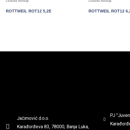
Lovačka municija
Lovačka municija
ROTTWEIL ROT12 5,2E
ROTTWEIL ROT12 6,
POGLEDAJTE
POGLED
PJ "Juven
Jaćimović d.o.o.
Karađorđe
Karađorđeva 83, 78000, Banja Luka,