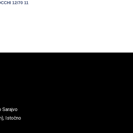
OCCHI 12/70 11
POGLEDAJTE
o Sarajvo
), Istočno