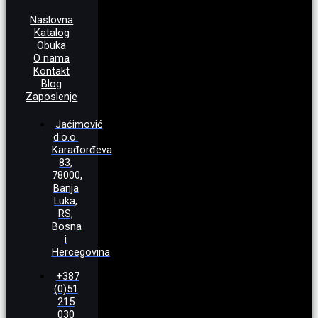
Naslovna
Katalog
Obuka
O nama
Kontakt
Blog
Zaposlenje
Jaćimović
d.o.o.
Karađorđeva
83,
78000,
Banja
Luka,
RS,
Bosna
i
Hercegovina
+387
(0)51
215
030