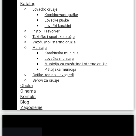
Katalog
Lovačko oružje
Kombinovane puške
Lovačke puške
Lovački karabini
Pištolji i revolveri
Taktičko i sportsko oružje
Vazdušno i startno oružje
Municija
Karabinska municija
Lovačka municija
Municija za vazdušno i startno oružje
Pištoljska municija
Optike, red dot i dvogledi
Sefovi za oružje
Obuka
O nama
Kontakt
Blog
Zaposlenje