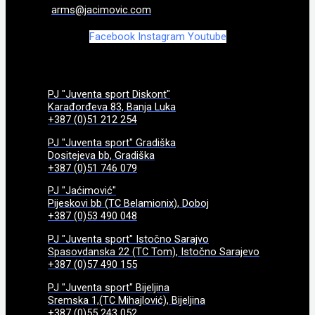
arms@jacimovic.com
Facebook
Instagram
Youtube
PJ "Juventa sport Diskont"
Karađorđeva 83, Banja Luka
+387 (0)51 212 254
PJ "Juventa sport" Gradiška
Dositejeva bb, Gradiška
+387 (0)51 746 079
PJ "Jaćimović"
Pijeskovi bb (TC Belamionix), Doboj
+387 (0)53 490 048
PJ "Juventa sport" Istočno Sarajvo
Spasovdanska 22 (TC Tom), Istočno Sarajevo
+387 (0)57 490 155
PJ "Juventa sport" Bijeljina
Sremska 1,(TC Mihajlović), Bijeljina
+387 (0)55 243 052