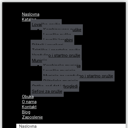
Naslovna
Katalog
Lovačko oružje
Kombinovane puške
Lovačke puške
Lovački karabini
Pištolji i revolveri
Taktičko i sportsko oružje
Vazdušno i startno oružje
Municija
Karabinska municija
Lovačka municija
Municija za vazdušno i startno oružje
Pištoljska municija
Optike, red dot i dvogledi
Sefovi za oružje
Obuka
O nama
Kontakt
Blog
Zaposlenje
Naslovna