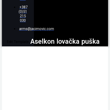
+387
(0)51
215
030
arms@jacimovic.com
Aselkon lovačka puška
Edit Template
12/76, polimer