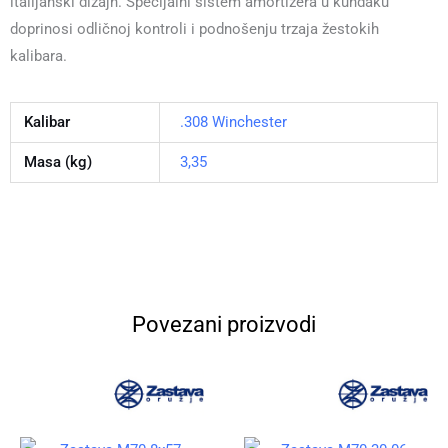
italijanski dizajn. Specijalni sistem amortizera u kundaku
doprinosi odličnoj kontroli i podnošenju trzaja žestokih
kalibara.
Kalibar
.308 Winchester
Masa (kg)
3,35
Povezani proizvodi