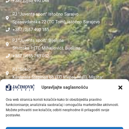
+387 (0)53 490 048
PJ "Juventa sport" Istočno Sarajvo
Spasovdanska 22 (TC Tom), Istočno Sarajevo
+387 (0)57 490 155
PJ "Juventa sport" Bijeljina
Sremska 1,(TC Mihajlović), Bijeljina
+387 (0)55 243 052
PJ "Sokol"
Kardinala Stepinca bb (TC Mepas Mall), Mostar
+387 (0)36 311 453
Upravljajte saglasnošću
Ova web stranica koristi kolačiće kako bi obezbijedila pravilno
funkcionisanje, analizirala saobraćaj i omogućila marketinške aktivnosti.
Možete prihvatiti sve kolačiće, odbiti neophodne ili prilagoditi svoje
|
V
O
L
I
T
E
S
P
O
R
T
?
postavke.