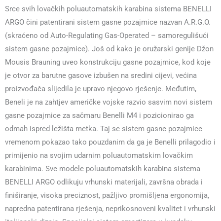
Srce svih lovačkih poluautomatskih karabina sistema BENELLI
ARGO čini patentirani sistem gasne pozajmice nazvan A.R.G.O.
(skraćeno od Auto-Regulating Gas-Operated – samoregulišući
sistem gasne pozajmice). Još od kako je oružarski genije Džon
Mousis Brauning uveo konstrukciju gasne pozajmice, kod koje
je otvor za barutne gasove izbušen na sredini cijevi, većina
proizvođača slijedila je upravo njegovo rješenje. Međutim,
Beneli je na zahtjev američke vojske razvio sasvim novi sistem
gasne pozajmice za sačmaru Benelli M4 i pozicionirao ga
odmah ispred ležišta metka. Taj se sistem gasne pozajmice
vremenom pokazao tako pouzdanim da ga je Benelli prilagodio i
primijenio na svojim udarnim poluautomatskim lovačkim
karabinima. Sve modele poluautomatskih karabina sistema
BENELLI ARGO odlikuju vrhunski materijali, završna obrada i
finiširanje, visoka preciznost, pažljivo promišljena ergonomija,
napredna patentirana rješenja, neprikosnoveni kvalitet i vrhunski