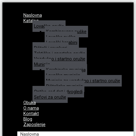
Naslovna
Katalog
Lovačko oružje
Kombinovane puške
Lovačke puške
Lovački karabini
Pištolji i revolveri
Taktičko i sportsko oružje
Vazdušno i startno oružje
Municija
Karabinska municija
Lovačka municija
Municija za vazdušno i startno oružje
Pištoljska municija
Optike, red dot i dvogledi
Sefovi za oružje
Obuka
O nama
Kontakt
Blog
Zaposlenje
Naslovna