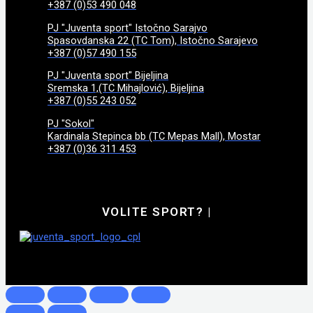
+387 (0)53 490 048
PJ "Juventa sport" Istočno Sarajvo
Spasovdanska 22 (TC Tom), Istočno Sarajevo
+387 (0)57 490 155
PJ "Juventa sport" Bijeljina
Sremska 1,(TC Mihajlović), Bijeljina
+387 (0)55 243 052
PJ "Sokol"
Kardinala Stepinca bb (TC Mepas Mall), Mostar
+387 (0)36 311 453
VOLITE SPORT?
|