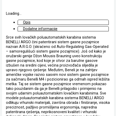
Loading...
Opis
Dodatne informacije
Srce svih lovačkih poluautomatskih karabina sistema
BENELLI ARGO čini patentirani sistem gasne pozajmice
nazvan A.R.G.O. (skraćeno od Auto-Regulating Gas-Operated
– samoregulišući sistem gasne pozajmice). Još od kako je
oružarski genije Džon Mousis Brauning uveo konstrukciju
gasne pozajmice, kod koje je otvor za barutne gasove
izbušen na sredini cijevi, većina proizvođača slijedila je
upravo njegovo rješenje. Međutim, Beneli je na zahtjev
američke vojske razvio sasvim novi sistem gasne pozajmice
za sačmaru Benelli M4 i pozicionirao ga odmah ispred ležišta
metka. Taj se sistem gasne pozajmice vremenom pokazao
tako pouzdanim da ga je Benelli prilagodio i primijenio na
svojim udarnim poluautomatskim lovačkim karabinima. Sve
modele poluautomatskih karabina sistema BENELLI ARGO
odlikuju vrhunski materijali, završna obrada i finiširanje, visoka
preciznost, pažljivo promišljena ergonomija, napredna
patentirana rješenja, neprikosnoveni kvalitet i vrhunski