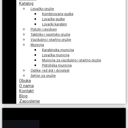
Katalog
Lovačko oružje
Kombinovane puške
Lovačke puške
Lovački karabini
Pištolji i revolveri
Taktičko i sportsko oružje
Vazdušno i startno oružje
Municija
Karabinska municija
Lovačka municija
Municija za vazdušno i startno oružje
Pištoljska municija
Optike, red dot i dvogledi
Sefovi za oružje
Obuka
O nama
Kontakt
Blog
Zaposlenje