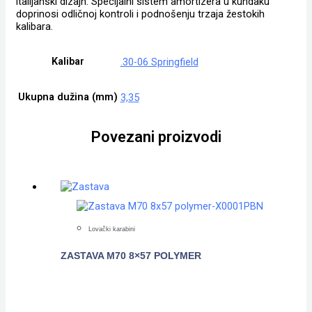
italijanski dizajn. Specijalni sistem amortizera u kundaku
doprinosi odličnoj kontroli i podnošenju trzaja žestokih
kalibara.
Kalibar
.30-06 Springfield
Ukupna dužina (mm)
3,35
Povezani proizvodi
Lovački karabini
ZASTAVA M70 8×57 POLYMER
POGLEDAJTE