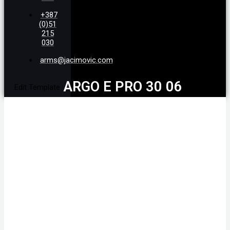
+387
(0)51
215
030
arms@jacimovic.com
ARGO E PRO 30 06
Edit Template