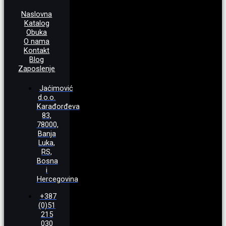
Naslovna
Katalog
Obuka
O nama
Kontakt
Blog
Zaposlenje
Jaćimović
d.o.o.
Karađorđeva
83,
78000,
Banja
Luka,
RS,
Bosna
i
Hercegovina
+387
(0)51
215
030