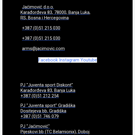
Jaćimović d.o.o.
Karađorđeva 83, 78000, Banja Luka,
RS, Bosna i Hercegovina
+387 (0)51 215 030
+387 (0)51 215 030
arms@jacimovic.com
Facebook
Instagram
Youtube
PJ "Juventa sport Diskont"
Karađorđeva 83, Banja Luka
+387 (0)51 212 254
PJ "Juventa sport" Gradiška
Dositejeva bb, Gradiška
+387 (0)51 746 079
PJ "Jaćimović"
Pijeskovi bb (TC Belamionix), Doboj