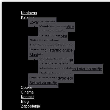
Search
Search
...
...
Naslovna
Katalog
Lovačko oružje
Kombinovane puške
Lovačke puške
Lovački karabini
Pištolji i revolveri
Taktičko i sportsko oružje
Vazdušno i startno oružje
Municija
Karabinska municija
Lovačka municija
Municija za vazdušno i startno oružje
Pištoljska municija
Optike, red dot i dvogledi
Sefovi za oružje
Obuka
O nama
Kontakt
Blog
Zaposlenje