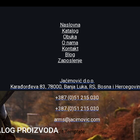
Naslovna
Katalog
Obuka
O nama
Kontakt
Blog
Zaposlenje
Jaćimović d.o.o.
Karađorđeva 83, 78000, Banja Luka, RS, Bosna i Hercegovi
+387 (0)51 215 030
+387 (0)51 215 030
arms@jacimovic.com
ALOG PROIZVODA
Edit Template