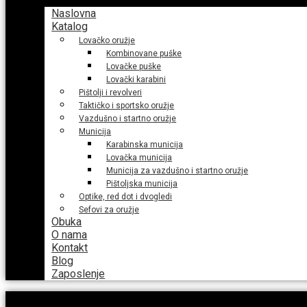
Naslovna
Katalog
Lovačko oružje
Kombinovane puške
Lovačke puške
Lovački karabini
Pištolji i revolveri
Taktičko i sportsko oružje
Vazdušno i startno oružje
Municija
Karabinska municija
Lovačka municija
Municija za vazdušno i startno oružje
Pištoljska municija
Optike, red dot i dvogledi
Sefovi za oružje
Obuka
O nama
Kontakt
Blog
Zaposlenje