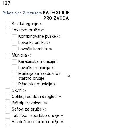
137
KATEGORIJE
Prikaz svih 2 rezultata
PROIZVODA
Bez kategorije
(
0
)
Lovačko oružje
(
0
)
Kombinovane puške
(
0
)
Lovačke puške
(
0
)
Lovački karabini
(
0
)
Municija
(
0
)
Karabinska municija
(
0
)
Lovačka municija
(
0
)
Municija za vazdušno i
(
0
)
startno oružje
Pištoljska municija
(
0
)
Okviri
(
0
)
Optike, red dot i dvogledi
(
0
)
Pištolji i revolveri
(
0
)
Sefovi za oružje
(
0
)
Taktičko i sportsko oružje
(
0
)
Vazdušno i startno oružje
(
0
)