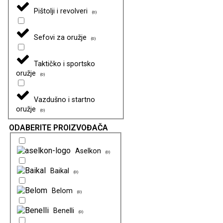
Pištolji i revolveri
(
0
)
Sefovi za oružje
(
0
)
Taktičko i sportsko
oružje
(
0
)
Vazdušno i startno
oružje
(
0
)
ODABERITE PROIZVOĐAČA
Aselkon
(
0
)
Baikal
(
0
)
Belom
(
0
)
Benelli
(
0
)