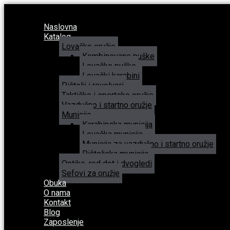
Naslovna
Katalog
Lovačko oružje
Kombinovane puške
Lovačke puške
Lovački karabini
Pištolji i revolveri
Taktičko i sportsko oružje
Vazdušno i startno oružje
Municija
Karabinska municija
Lovačka municija
Municija za vazdušno i startno oružje
Pištoljska municija
Optike, red dot i dvogledi
Sefovi za oružje
Obuka
O nama
Kontakt
Blog
Zaposlenje