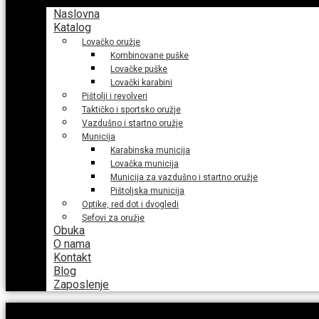
Naslovna
Katalog
Lovačko oružje
Kombinovane puške
Lovačke puške
Lovački karabini
Pištolji i revolveri
Taktičko i sportsko oružje
Vazdušno i startno oružje
Municija
Karabinska municija
Lovačka municija
Municija za vazdušno i startno oružje
Pištoljska municija
Optike, red dot i dvogledi
Sefovi za oružje
Obuka
O nama
Kontakt
Blog
Zaposlenje