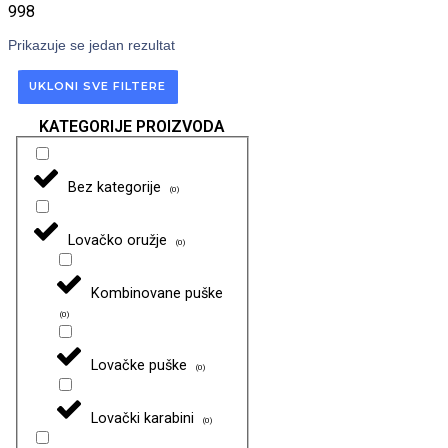
998
Prikazuje se jedan rezultat
UKLONI SVE FILTERE
KATEGORIJE PROIZVODA
Bez kategorije
(
0
)
Lovačko oružje
(
0
)
Kombinovane puške
(
0
)
Lovačke puške
(
0
)
Lovački karabini
(
0
)