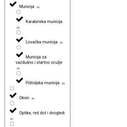
Municija
(
0
)
Karabinska municija
(
0
)
Lovačka municija
(
0
)
Municija za
vazdušno i startno oružje
(
0
)
Pištoljska municija
(
0
)
Okviri
(
0
)
Optike, red dot i dvogledi
(
0
)