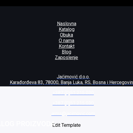
Naslovna
Katalog
Obuka
O nama
Kontakt
Blog
Zaposlenje
Jaćimović d.o.o.
Karađorđeva 83, 78000, Banja Luka, RS, Bosna i Hercegovi
+387 (0)51 215 030
+387 (0)51 215 030
arms@jacimovic.com
ALOG PROIZVODA
Edit Template