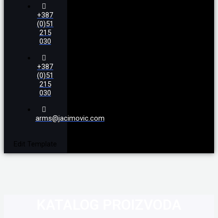
+387
(0)51
215
030
+387
(0)51
215
030
arms@jacimovic.com
Edit Template
KATALOG PROIZVODA