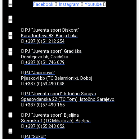
Facebook
Instagram
Youtube
173
(
0
)
3,22
(
0
)
8+1
(
0
)
92
(
0
)
175
(
0
)
3,25
(
0
)
PJ "Juventa sport Diskont"
9 + 1
(
0
)
95
(
0
)
Karađorđeva 83, Banja Luka
+387 (0)51 212 254
182
(
0
)
3,3
(
0
)
97
(
0
)
PJ "Juventa sport" Gradiška
Dositejeva bb, Gradiška
184
(
0
)
3,35
(
0
)
+387 (0)51 746 079
98
(
0
)
PJ "Jaćimović"
185
(
0
)
3,4
(
0
)
Pijeskovi bb (TC Belamionix), Doboj
99
(
0
)
+387 (0)53 490 048
187
(
0
)
3,45
(
0
)
PJ "Juventa sport" Istočno Sarajvo
Spasovdanska 22 (TC Tom), Istočno Sarajevo
+387 (0)57 490 155
188
(
0
)
3,5
(
0
)
PJ "Juventa sport" Bijeljina
Sremska 1,(TC Mihajlović), Bijeljina
192
(
0
)
3,6
(
0
)
+387 (0)55 243 052
PJ "Sokol"