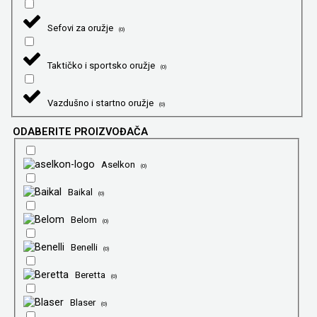
Sefovi za oružje
(
0
)
Taktičko i sportsko oružje
(
0
)
Vazdušno i startno oružje
(
0
)
ODABERITE PROIZVOĐAČA
Aselkon
(
0
)
Baikal
(
0
)
Belom
(
0
)
Benelli
(
0
)
Beretta
(
0
)
Blaser
(
0
)