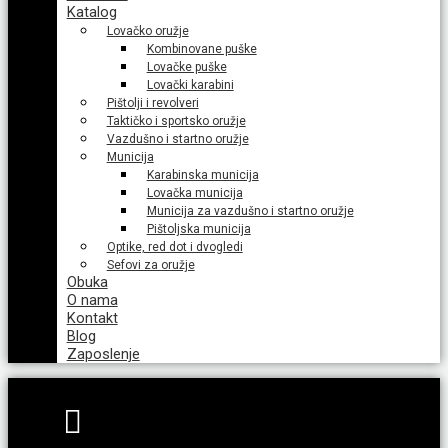
Katalog
Lovačko oružje
Kombinovane puške
Lovačke puške
Lovački karabini
Pištolji i revolveri
Taktičko i sportsko oružje
Vazdušno i startno oružje
Municija
Karabinska municija
Lovačka municija
Municija za vazdušno i startno oružje
Pištoljska municija
Optike, red dot i dvogledi
Sefovi za oružje
Obuka
O nama
Kontakt
Blog
Zaposlenje