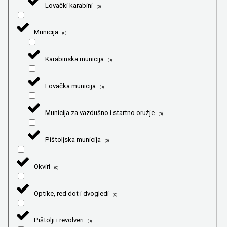
Lovački karabini
(
0
)
Municija
(
0
)
Karabinska municija
(
0
)
Lovačka municija
(
0
)
Municija za vazdušno i startno oružje
(
0
)
Pištoljska municija
(
0
)
Okviri
(
0
)
Optike, red dot i dvogledi
(
0
)
Pištolji i revolveri
(
0
)