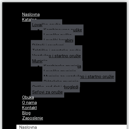
Naslovna
Katalog
Lovačko oružje
Kombinovane puške
Lovačke puške
Lovački karabini
Pištolji i revolveri
Taktičko i sportsko oružje
Vazdušno i startno oružje
Municija
Karabinska municija
Lovačka municija
Municija za vazdušno i startno oružje
Pištoljska municija
Optike, red dot i dvogledi
Sefovi za oružje
Obuka
O nama
Kontakt
Blog
Zaposlenje
Naslovna