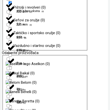
Pištolji i revolveri
(
0
)
455 g bez okvira
222 mm
(
0
)
(
0
)
Sefovi za oružje
(
0
)
5,2
225 mm
(
0
)
(
0
)
Taktičko i sportsko oružje
(
0
)
660
3,35
(
0
)
(
0
)
Vazdušno i startno oružje
(
0
)
695 gr
6.94 cm
(
0
)
(
0
)
Odaberite proizvođača
7
710
Aselkon
(
0
)
(
0
)
(
0
)
Baikal
(
0
)
709g
890
(
0
)
(
0
)
Belom
(
0
)
71
900
(
0
)
(
0
)
Benelli
(
0
)
Beretta
(
0
)
74
920
(
0
)
(
0
)