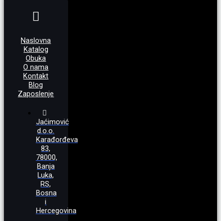
Naslovna
Katalog
Obuka
O nama
Kontakt
Blog
Zaposlenje
Jaćimović
d.o.o.
Karađorđeva
83,
78000,
Banja
Luka,
RS,
Bosna
i
Hercegovina