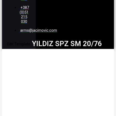
+387
(0)51
215
030
arms@jacimovic.com
YILDIZ SPZ SM 20/76
Edit Template