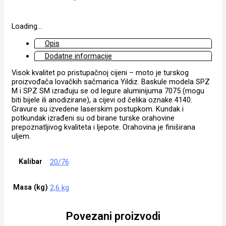
Loading...
Opis
Dodatne informacije
Visok kvalitet po pristupačnoj cijeni – moto je turskog
proizvođača lovačkih sačmarica Yildiz. Baskule modela SPZ
M i SPZ SM izrađuju se od legure aluminijuma 7075 (mogu
biti bijele ili anodizirane), a cijevi od čelika oznake 4140.
Gravure su izvedene laserskim postupkom. Kundak i
potkundak izrađeni su od birane turske orahovine
prepoznatljivog kvaliteta i ljepote. Orahovina je finiširana
uljem.
Kalibar
20/76
Masa (kg)
2,6 kg
Povezani proizvodi