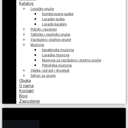
Katalog
Lovačko oružje
Kombinovane puške
Lovačke puške
Lovački karabini
Pištolji i revolveri
Taktičko i sportsko oružje
Vazdušno i startno oružje
Municija
Karabinska municija
Lovačka municija
Municija za vazdušno i startno oružje
Pištoljska municija
Optike, red dot i dvogledi
Sefovi za oružje
Obuka
O nama
Kontakt
Blog
Zaposlenje