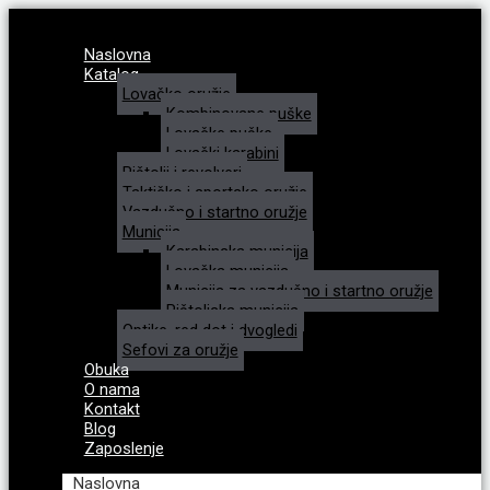
Naslovna
Katalog
Lovačko oružje
Kombinovane puške
Lovačke puške
Lovački karabini
Pištolji i revolveri
Taktičko i sportsko oružje
Vazdušno i startno oružje
Municija
Karabinska municija
Lovačka municija
Municija za vazdušno i startno oružje
Pištoljska municija
Optike, red dot i dvogledi
Sefovi za oružje
Obuka
O nama
Kontakt
Blog
Zaposlenje
Naslovna