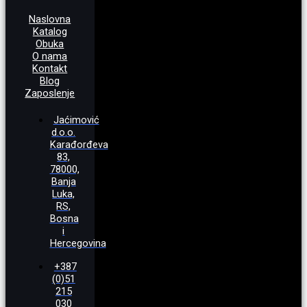
Naslovna
Katalog
Obuka
O nama
Kontakt
Blog
Zaposlenje
Jaćimović
d.o.o.
Karađorđeva
83,
78000,
Banja
Luka,
RS,
Bosna
i
Hercegovina
+387
(0)51
215
030