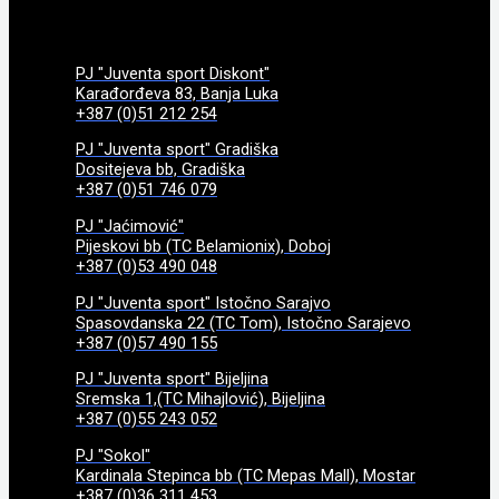
PJ "Juventa sport Diskont"
Karađorđeva 83, Banja Luka
+387 (0)51 212 254
PJ "Juventa sport" Gradiška
Dositejeva bb, Gradiška
+387 (0)51 746 079
PJ "Jaćimović"
Pijeskovi bb (TC Belamionix), Doboj
+387 (0)53 490 048
PJ "Juventa sport" Istočno Sarajvo
Spasovdanska 22 (TC Tom), Istočno Sarajevo
+387 (0)57 490 155
PJ "Juventa sport" Bijeljina
Sremska 1,(TC Mihajlović), Bijeljina
+387 (0)55 243 052
PJ "Sokol"
Kardinala Stepinca bb (TC Mepas Mall), Mostar
+387 (0)36 311 453