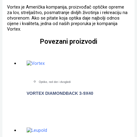
Vortex je Američka kompanija, proizvođač optičke opreme
za lov, streljaštvo, posmatranje divljih životinja i rekreaciju na
otvorenom. Ako se pitate koja optika daje najbolji odnos
cijene i kvaliteta, jedna od naših preporuka je kompanija
Vortex.
Povezani proizvodi
Optike, red dot i dvogledi
VORTEX DIAMONDBACK 3-9X40
POGLEDAJTE