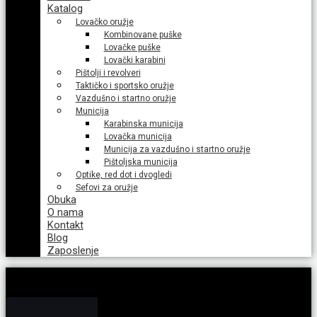
Katalog
Lovačko oružje
Kombinovane puške
Lovačke puške
Lovački karabini
Pištolji i revolveri
Taktičko i sportsko oružje
Vazdušno i startno oružje
Municija
Karabinska municija
Lovačka municija
Municija za vazdušno i startno oružje
Pištoljska municija
Optike, red dot i dvogledi
Sefovi za oružje
Obuka
O nama
Kontakt
Blog
Zaposlenje