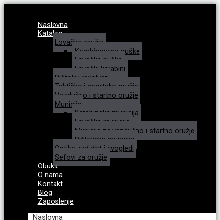
Naslovna
Katalog
Lovačko oružje
Kombinovane puške
Lovačke puške
Lovački karabini
Pištolji i revolveri
Taktičko i sportsko oružje
Vazdušno i startno oružje
Municija
Karabinska municija
Lovačka municija
Municija za vazdušno i startno oružje
Pištoljska municija
Optike, red dot i dvogledi
Sefovi za oružje
Obuka
O nama
Kontakt
Blog
Zaposlenje
Naslovna