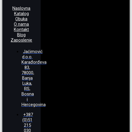
Naslovna
Katalog
Obuka
O nama
Kontakt
Blog
Zaposlenje
Jaćimović
d.o.o.
Karađorđeva
83,
78000,
Banja
Luka,
RS,
Bosna
i
Hercegovina
+387
(0)51
215
030