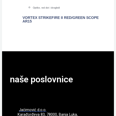
Optike, red dot i dvogledi
VORTEX STRIKEFIRE II RED/GREEN SCOPE
AR15
POGLEDAJTE
naše poslovnice
Jaćimović d.o.o.
Karađorđeva 83, 78000, Banja Luka,