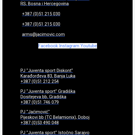
RS, Bosna i Hercegovina
+387 (0)51 215 030
+387 (0)51 215 030
arms@jacimovic.com
Facebook
Instagram
Youtube
PJ "Juventa sport Diskont"
Karađorđeva 83, Banja Luka
+387 (0)51 212 254
PJ "Juventa sport" Gradiška
Dositejeva bb, Gradiška
+387 (0)51 746 079
PJ "Jaćimović"
Pijeskovi bb (TC Belamionix), Doboj
+387 (0)53 490 048
PJ "Juventa sport" Istočno Sarajvo