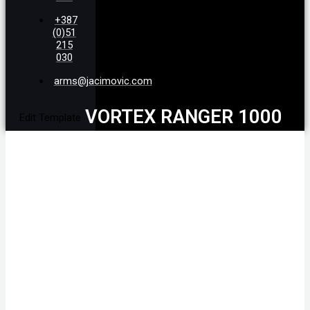
+387
(0)51
215
030
arms@jacimovic.com
VORTEX RANGER 1000
Edit Template