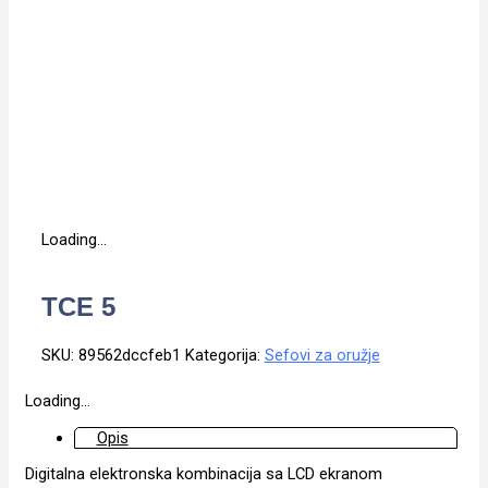
Loading...
TCE 5
SKU:
89562dccfeb1
Kategorija:
Sefovi za oružje
Loading...
Opis
Digitalna elektronska kombinacija sa LCD ekranom