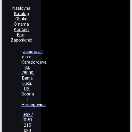
Naslovna
Katalog
Obuka
O nama
Kontakt
Blog
Zaposlenje
Jaćimović
d.o.o.
Karađorđeva
83,
78000,
Banja
Luka,
RS,
Bosna
i
Hercegovina
+387
(0)51
215
030