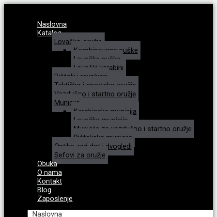
Naslovna
Katalog
Lovačko oružje
Kombinovane puške
Lovačke puške
Lovački karabini
Pištolji i revolveri
Taktičko i sportsko oružje
Vazdušno i startno oružje
Municija
Karabinska municija
Lovačka municija
Municija za vazdušno i startno oružje
Pištoljska municija
Optike, red dot i dvogledi
Sefovi za oružje
Obuka
O nama
Kontakt
Blog
Zaposlenje
Naslovna