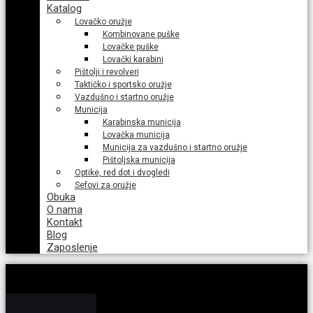
Katalog
Lovačko oružje
Kombinovane puške
Lovačke puške
Lovački karabini
Pištolji i revolveri
Taktičko i sportsko oružje
Vazdušno i startno oružje
Municija
Karabinska municija
Lovačka municija
Municija za vazdušno i startno oružje
Pištoljska municija
Optike, red dot i dvogledi
Sefovi za oružje
Obuka
O nama
Kontakt
Blog
Zaposlenje