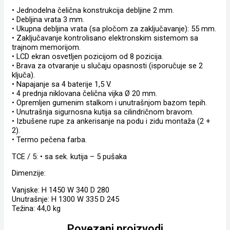
• Jednodelna čelična konstrukcija debljine 2 mm.
• Debljina vrata 3 mm.
• Ukupna debljina vrata (sa pločom za zaključavanje): 55 mm.
• Zaključavanje kontrolisano elektronskim sistemom sa
trajnom memorijom.
• LCD ekran osvetljen pozicijom od 8 pozicija.
• Brava za otvaranje u slučaju opasnosti (isporučuje se 2
ključa).
• Napajanje sa 4 baterije 1,5 V.
• 4 prednja niklovana čelična vijka Ø 20 mm.
• Opremljen gumenim stalkom i unutrašnjom bazom tepih.
• Unutrašnja sigurnosna kutija sa cilindričnom bravom.
• Izbušene rupe za ankerisanje na podu i zidu montaža (2 +
2).
• Termo pečena farba.
TCE / 5: • sa sek. kutija – 5 pušaka
Dimenzije:
Vanjske: H 1450 W 340 D 280
Unutrašnje: H 1300 W 335 D 245
Težina: 44,0 kg
Povezani proizvodi