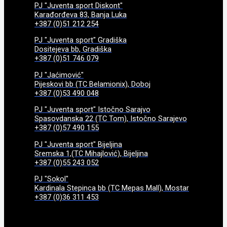
PJ "Juventa sport Diskont"
Karađorđeva 83, Banja Luka
+387 (0)51 212 254
PJ "Juventa sport" Gradiška
Dositejeva bb, Gradiška
+387 (0)51 746 079
PJ "Jaćimović"
Pijeskovi bb (TC Belamionix), Doboj
+387 (0)53 490 048
PJ "Juventa sport" Istočno Sarajvo
Spasovdanska 22 (TC Tom), Istočno Sarajevo
+387 (0)57 490 155
PJ "Juventa sport" Bijeljina
Sremska 1,(TC Mihajlović), Bijeljina
+387 (0)55 243 052
PJ "Sokol"
Kardinala Stepinca bb (TC Mepas Mall), Mostar
+387 (0)36 311 453