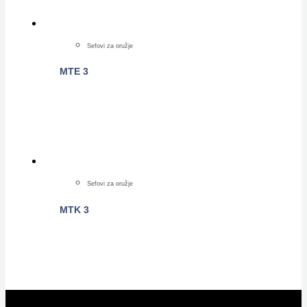
Sefovi za oružje
MTE 3
POGLEDAJTE
Sefovi za oružje
MTK 3
POGLEDAJTE