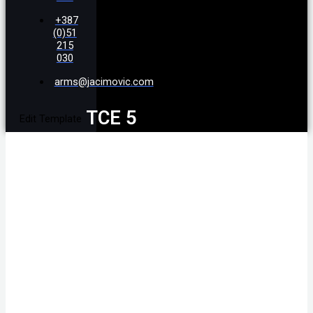
+387
(0)51
215
030
arms@jacimovic.com
TCE 5
Edit Template