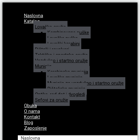
Naslovna
Katalog
Lovačko oružje
Kombinovane puške
Lovačke puške
Lovački karabini
Pištolji i revolveri
Taktičko i sportsko oružje
Vazdušno i startno oružje
Municija
Karabinska municija
Lovačka municija
Municija za vazdušno i startno oružje
Pištoljska municija
Optike, red dot i dvogledi
Sefovi za oružje
Obuka
O nama
Kontakt
Blog
Zaposlenje
Naslovna