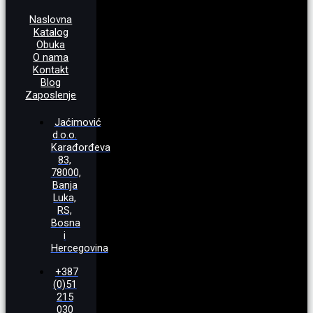
Naslovna
Katalog
Obuka
O nama
Kontakt
Blog
Zaposlenje
Jaćimović
d.o.o.
Karađorđeva
83,
78000,
Banja
Luka,
RS,
Bosna
i
Hercegovina
+387
(0)51
215
030