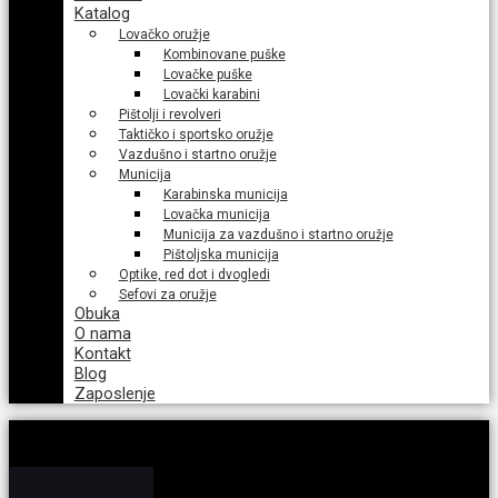
Katalog
Lovačko oružje
Kombinovane puške
Lovačke puške
Lovački karabini
Pištolji i revolveri
Taktičko i sportsko oružje
Vazdušno i startno oružje
Municija
Karabinska municija
Lovačka municija
Municija za vazdušno i startno oružje
Pištoljska municija
Optike, red dot i dvogledi
Sefovi za oružje
Obuka
O nama
Kontakt
Blog
Zaposlenje