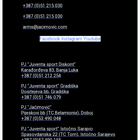
+387 (0)51 215 030
+387 (0)51 215 030
arms@jacimovic.com
Facebook
Instagram
Youtube
PJ "Juventa sport Diskont"
Karađorđeva 83, Banja Luka
+387 (0)51 212 254
PJ "Juventa sport" Gradiška
Dositejeva bb, Gradiška
+387 (0)51 746 079
PJ "Jaćimović"
Pijeskovi bb (TC Belamionix), Doboj
+387 (0)53 490 048
PJ "Juventa sport" Istočno Sarajvo
Spasovdanska 22 (TC Tom), Istočno Sarajevo
+387 (0)57 490 155