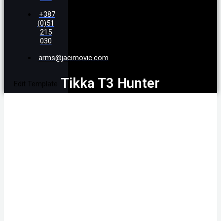
+387
(0)51
215
030
arms@jacimovic.com
Tikka T3 Hunter
Edit Template
8X57JS