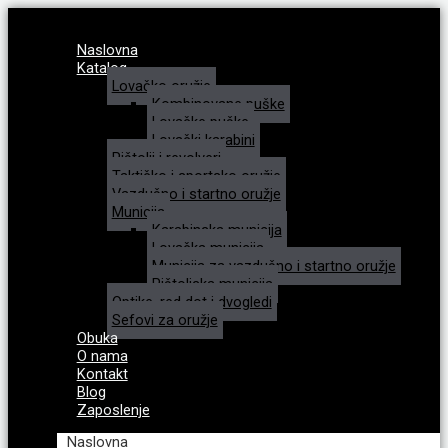
Naslovna
Katalog
Lovačko oružje
Kombinovane puške
Lovačke puške
Lovački karabini
Pištolji i revolveri
Taktičko i sportsko oružje
Vazdušno i startno oružje
Municija
Karabinska municija
Lovačka municija
Municija za vazdušno i startno oružje
Pištoljska municija
Optike, red dot i dvogledi
Sefovi za oružje
Obuka
O nama
Kontakt
Blog
Zaposlenje
Naslovna