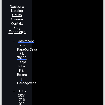
Naslovna
Katalog
Obuka
O nama
Kontakt
Blog
Zaposlenje
Jaćimović
d.o.o.
Karađorđeva
83,
78000,
Banja
Luka,
RS,
Bosna
i
Hercegovina
+387
(0)51
215
030