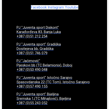
Facebook
Instagram
Youtube
PJ "Juventa sport Diskont"
Karađorđeva 83, Banja Luka
+387 (0)51 212 254
PJ "Juventa sport" Gradiška
Dositejeva bb, Gradiška
+387 (0)51 746 079
PJ "Jaćimović"
Pijeskovi bb (TC Belamionix), Doboj
+387 (0)53 490 048
PJ "Juventa sport" Istočno Sarajvo
Spasovdanska 22 (TC Tom), Istočno Sarajevo
+387 (0)57 490 155
PJ "Juventa sport" Bijeljina
Sremska 1,(TC Mihajlović), Bijeljina
+387 (0)55 243 052