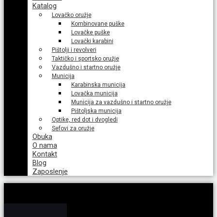
Katalog
Lovačko oružje
Kombinovane puške
Lovačke puške
Lovački karabini
Pištolji i revolveri
Taktičko i sportsko oružje
Vazdušno i startno oružje
Municija
Karabinska municija
Lovačka municija
Municija za vazdušno i startno oružje
Pištoljska municija
Optike, red dot i dvogledi
Sefovi za oružje
Obuka
O nama
Kontakt
Blog
Zaposlenje