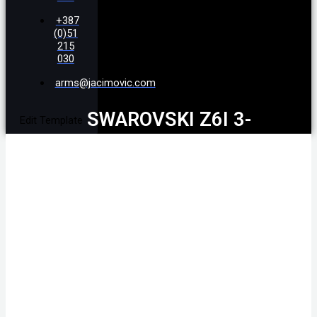
+387
(0)51
215
030
arms@jacimovic.com
SWAROVSKI Z6I 3-
Edit Template
18X50