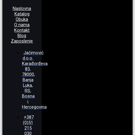
Naslovna
Katalog
Obuka
O nama
Kontakt
Blog
Zaposlenje
Jaćimović
d.o.o.
Karađorđeva
83,
78000,
Banja
Luka,
RS,
Bosna
i
Hercegovina
+387
(0)51
215
030