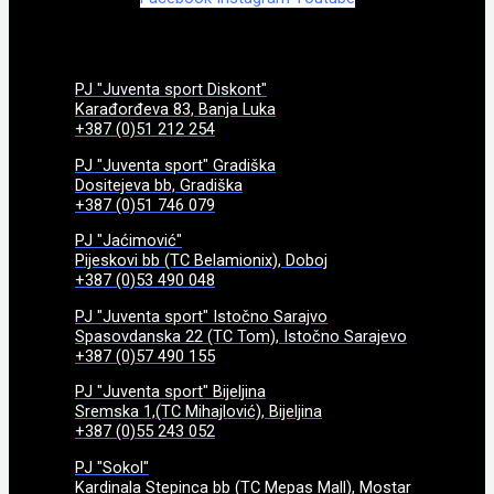
PJ "Juventa sport Diskont"
Karađorđeva 83, Banja Luka
+387 (0)51 212 254
PJ "Juventa sport" Gradiška
Dositejeva bb, Gradiška
+387 (0)51 746 079
PJ "Jaćimović"
Pijeskovi bb (TC Belamionix), Doboj
+387 (0)53 490 048
PJ "Juventa sport" Istočno Sarajvo
Spasovdanska 22 (TC Tom), Istočno Sarajevo
+387 (0)57 490 155
PJ "Juventa sport" Bijeljina
Sremska 1,(TC Mihajlović), Bijeljina
+387 (0)55 243 052
PJ "Sokol"
Kardinala Stepinca bb (TC Mepas Mall), Mostar