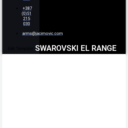
+387
(0)51
215
030
arms@jacimovic.com
SWAROVSKI EL RANGE
Edit Template
8X42