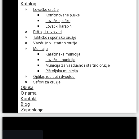
Katalog
Lovačko oružje
Kombinovane puške
Lovačke puške
Lovački karabini
Pištolji i revolveri
Taktičko i sportsko oružje
Vazdušno i startno oružje
Municija
Karabinska municija
Lovačka municija
Municija za vazdušno i startno oružje
Pištoljska municija
Optike, red dot i dvogledi
Sefovi za oružje
Obuka
O nama
Kontakt
Blog
Zaposlenje