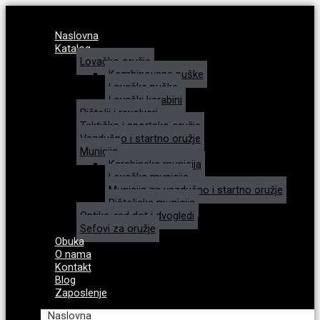
Naslovna
Katalog
Lovačko oružje
Kombinovane puške
Lovačke puške
Lovački karabini
Pištolji i revolveri
Taktičko i sportsko oružje
Vazdušno i startno oružje
Municija
Karabinska municija
Lovačka municija
Municija za vazdušno i startno oružje
Pištoljska municija
Optike, red dot i dvogledi
Sefovi za oružje
Obuka
O nama
Kontakt
Blog
Zaposlenje
Naslovna