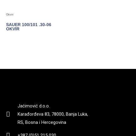
Okviri
SAUER 100/101 .30-06
OKVIR
POGLEDAJTE
Jaćimović d.o.o.
Karađorđeva 83, 78000, Banja Luka,
RS, Bosna i Hercegovina
+387 (0)51 215 030