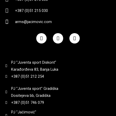
+387 (0)51 215 030
arms@jacimovic.com
F
I
Y
a
n
o
c
s
u
e
t
t
b
a
u
o
g
b
PJ "Juventa sport Diskont"
o
r
e
k
a
Karađorđeva 83, Banja Luka
m
+387 (0)51 212 254
PJ "Juventa sport" Gradiška
Dositejeva bb, Gradiška
+387 (0)51 746 079
PJ "Jaćimović"