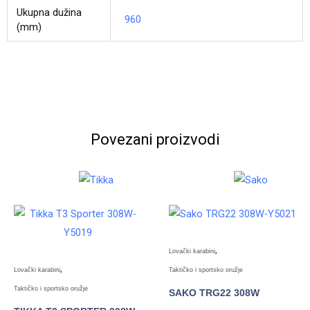
Ukupna dužina
960
(mm)
Povezani proizvodi
,
Lovački karabini
,
Lovački karabini
Taktičko i sportsko oružje
Taktičko i sportsko oružje
SAKO TRG22 308W