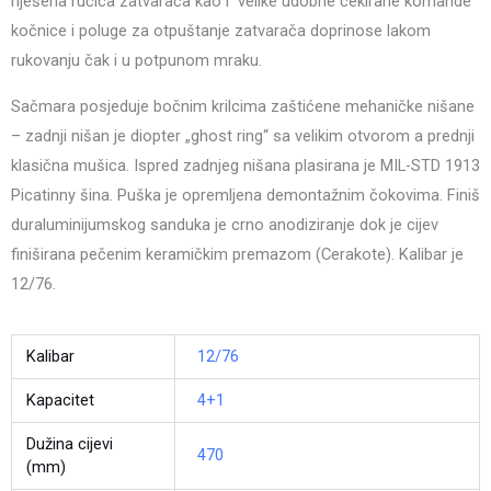
riješena ručica zatvarača kao i velike udobne čekirane komande
kočnice i poluge za otpuštanje zatvarača doprinose lakom
rukovanju čak i u potpunom mraku.
Sačmara posjeduje bočnim krilcima zaštićene mehaničke nišane
– zadnji nišan je diopter „ghost ring“ sa velikim otvorom a prednji
klasična mušica. Ispred zadnjeg nišana plasirana je MIL-STD 1913
Picatinny šina. Puška je opremljena demontažnim čokovima. Finiš
duraluminijumskog sanduka je crno anodiziranje dok je cijev
finiširana pečenim keramičkim premazom (Cerakote). Kalibar je
12/76.
Kalibar
12/76
Kapacitet
4+1
Dužina cijevi
470
(mm)