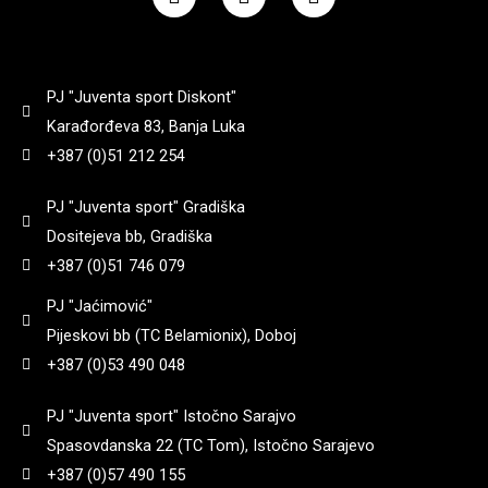
c
s
u
e
t
t
b
a
u
o
g
b
PJ "Juventa sport Diskont"
o
r
e
k
a
Karađorđeva 83, Banja Luka
m
+387 (0)51 212 254
PJ "Juventa sport" Gradiška
Dositejeva bb, Gradiška
+387 (0)51 746 079
PJ "Jaćimović"
Pijeskovi bb (TC Belamionix), Doboj
+387 (0)53 490 048
PJ "Juventa sport" Istočno Sarajvo
Spasovdanska 22 (TC Tom), Istočno Sarajevo
+387 (0)57 490 155