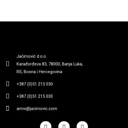
Jaćimović d.o.o.
Karađorđeva 83, 78000, Banja Luka,
RS, Bosna i Hercegovina
+387 (0)51 215 030
+387 (0)51 215 030
arms@jacimovic.com
F
I
Y
a
n
o