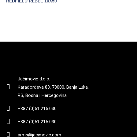
REDFIELD REBEL 10X50
POGLEDAJTE
POGLEDAJTE
Jaćimović d.o.o.
Karađorđeva 83, 78000, Banja Luka,
RS, Bosna i Hercegovina
+387 (0)51 215 030
+387 (0)51 215 030
arms@jacimovic.com