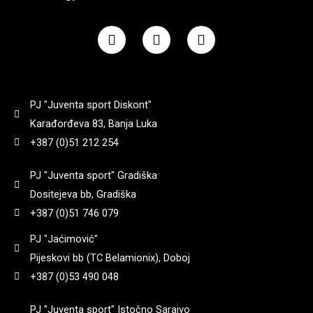
F
I
Y
a
n
o
c
s
u
e
t
t
b
a
u
o
g
b
PJ "Juventa sport Diskont"
o
r
e
k
a
Karađorđeva 83, Banja Luka
m
+387 (0)51 212 254
PJ "Juventa sport" Gradiška
Dositejeva bb, Gradiška
+387 (0)51 746 079
PJ "Jaćimović"
Pijeskovi bb (TC Belamionix), Doboj
+387 (0)53 490 048
PJ "Juventa sport" Istočno Sarajvo