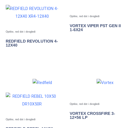
Optike, red dot i dvogledi
VORTEX VIPER PST GEN II
1-6X24
Optike, red dot i dvogledi
REDFIELD REVOLUTION 4-
POGLEDAJTE
12X40
POGLEDAJTE
Optike, red dot i dvogledi
VORTEX CROSSFIRE 3-
12×56 LP
Optike, red dot i dvogledi