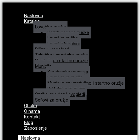
Naslovna
Katalog
Lovačko oružje
Kombinovane puške
Lovačke puške
Lovački karabini
Pištolji i revolveri
Taktičko i sportsko oružje
Vazdušno i startno oružje
Municija
Karabinska municija
Lovačka municija
Municija za vazdušno i startno oružje
Pištoljska municija
Optike, red dot i dvogledi
Sefovi za oružje
Obuka
O nama
Kontakt
Blog
Zaposlenje
Naslovna