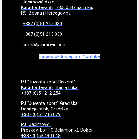
Jaćimović d.o.o.
Karađorđeva 83, 78000, Banja Luka,
RS, Bosna i Hercegovina
+387 (0)51 215 030
+387 (0)51 215 030
arms@jacimovic.com
Facebook
Instagram
Youtube
PJ "Juventa sport Diskont"
Karađorđeva 83, Banja Luka
+387 (0)51 212 254
PJ "Juventa sport" Gradiška
Dositejeva bb, Gradiška
+387 (0)51 746 079
PJ "Jaćimović"
Pijeskovi bb (TC Belamionix), Doboj
+387 (0)53 490 048