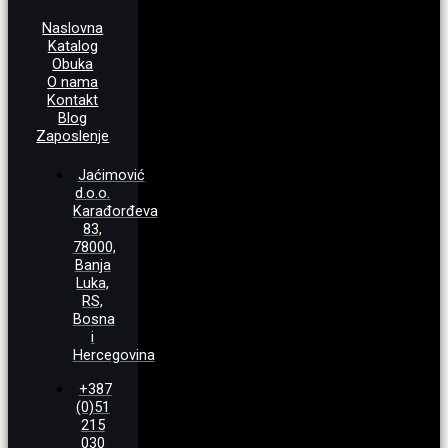
Naslovna
Katalog
Obuka
O nama
Kontakt
Blog
Zaposlenje
Jaćimović
d.o.o.
Karađorđeva
83,
78000,
Banja
Luka,
RS,
Bosna
i
Hercegovina
+387
(0)51
215
030