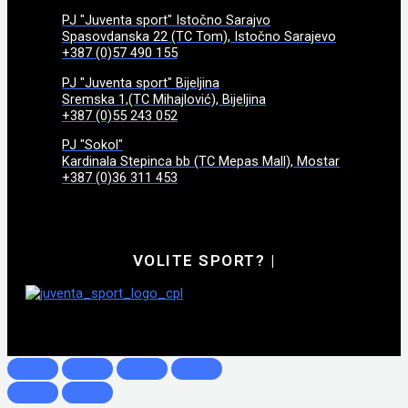
PJ "Juventa sport" Istočno Sarajvo
Spasovdanska 22 (TC Tom), Istočno Sarajevo
+387 (0)57 490 155
PJ "Juventa sport" Bijeljina
Sremska 1,(TC Mihajlović), Bijeljina
+387 (0)55 243 052
PJ "Sokol"
Kardinala Stepinca bb (TC Mepas Mall), Mostar
+387 (0)36 311 453
VOLITE SPORT?
|