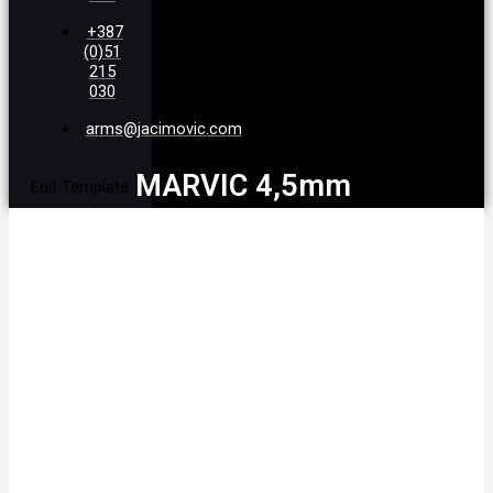
+387
(0)51
215
030
arms@jacimovic.com
MARVIC 4,5mm
Edit Template