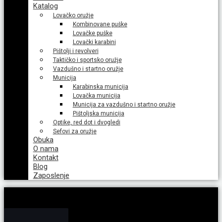
Katalog
Lovačko oružje
Kombinovane puške
Lovačke puške
Lovački karabini
Pištolji i revolveri
Taktičko i sportsko oružje
Vazdušno i startno oružje
Municija
Karabinska municija
Lovačka municija
Municija za vazdušno i startno oružje
Pištoljska municija
Optike, red dot i dvogledi
Sefovi za oružje
Obuka
O nama
Kontakt
Blog
Zaposlenje