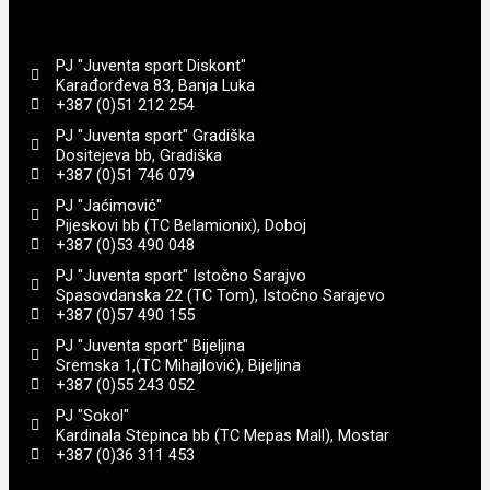
PJ "Juventa sport Diskont"
Karađorđeva 83, Banja Luka
+387 (0)51 212 254
PJ "Juventa sport" Gradiška
Dositejeva bb, Gradiška
+387 (0)51 746 079
PJ "Jaćimović"
Pijeskovi bb (TC Belamionix), Doboj
+387 (0)53 490 048
PJ "Juventa sport" Istočno Sarajvo
Spasovdanska 22 (TC Tom), Istočno Sarajevo
+387 (0)57 490 155
PJ "Juventa sport" Bijeljina
Sremska 1,(TC Mihajlović), Bijeljina
+387 (0)55 243 052
PJ "Sokol"
Kardinala Stepinca bb (TC Mepas Mall), Mostar
+387 (0)36 311 453