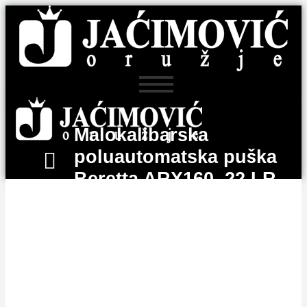
Malokalibarska
poluautomatska puška
Beretta ARX160 .22 LR