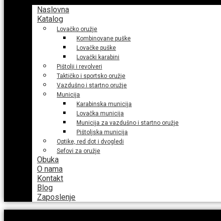
Naslovna
Katalog
Lovačko oružje
Kombinovane puške
Lovačke puške
Lovački karabini
Pištolji i revolveri
Taktičko i sportsko oružje
Vazdušno i startno oružje
Municija
Karabinska municija
Lovačka municija
Municija za vazdušno i startno oružje
Pištoljska municija
Optike, red dot i dvogledi
Sefovi za oružje
Obuka
O nama
Kontakt
Blog
Zaposlenje