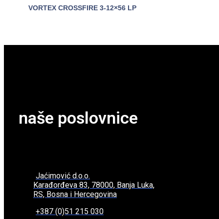
VORTEX CROSSFIRE 3-12×56 LP
POGLEDAJTE
naše poslovnice
Jaćimović d.o.o.
Karađorđeva 83, 78000, Banja Luka,
RS, Bosna i Hercegovina
+387 (0)51 215 030