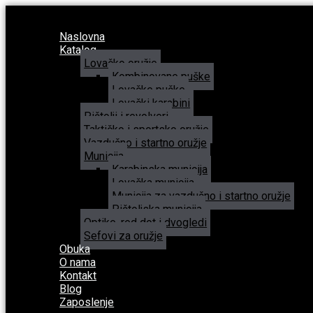
Naslovna
Katalog
Lovačko oružje
Kombinovane puške
Lovačke puške
Lovački karabini
Pištolji i revolveri
Taktičko i sportsko oružje
Vazdušno i startno oružje
Municija
Karabinska municija
Lovačka municija
Municija za vazdušno i startno oružje
Pištoljska municija
Optike, red dot i dvogledi
Sefovi za oružje
Obuka
O nama
Kontakt
Blog
Zaposlenje