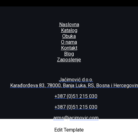
Naslovna
Katalog
Obuka
O nama
Kontakt
Blog
Zaposlenje
Jaćimović d.o.o.
Karađorđeva 83, 78000, Banja Luka, RS, Bosna i Hercegovi
+387 (0)51 215 030
+387 (0)51 215 030
arms@jacimovic.com
IRCLE DOT
Edit Template