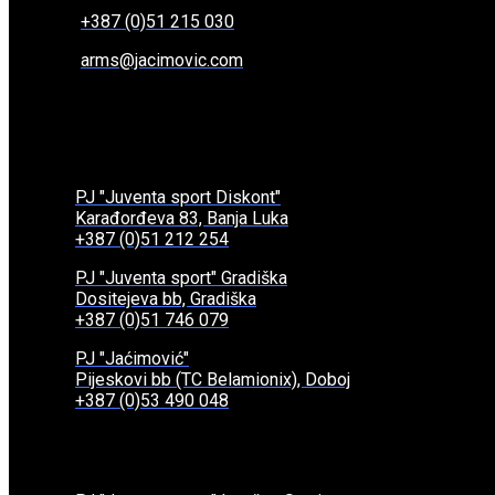
+387 (0)51 215 030
arms@jacimovic.com
PJ "Juventa sport Diskont"
Karađorđeva 83, Banja Luka
+387 (0)51 212 254
PJ "Juventa sport" Gradiška
Dositejeva bb, Gradiška
+387 (0)51 746 079
PJ "Jaćimović"
Pijeskovi bb (TC Belamionix), Doboj
+387 (0)53 490 048