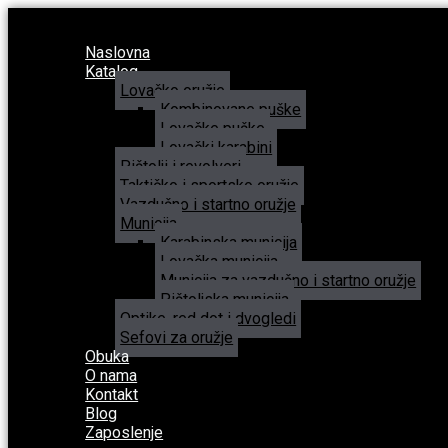
Naslovna
Katalog
Lovačko oružje
Kombinovane puške
Lovačke puške
Lovački karabini
Pištolji i revolveri
Taktičko i sportsko oružje
Vazdušno i startno oružje
Municija
Karabinska municija
Lovačka municija
Municija za vazdušno i startno oružje
Pištoljska municija
Optike, red dot i dvogledi
Sefovi za oružje
Obuka
O nama
Kontakt
Blog
Zaposlenje