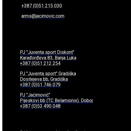
+387 (0)51 215 030
arms@jacimovic.com
PJ "Juventa sport Diskont"
Karađorđeva 83, Banja Luka
+387 (0)51 212 254
PJ "Juventa sport" Gradiška
Dositejeva bb, Gradiška
+387 (0)51 746 079
PJ "Jaćimović"
Pijeskovi bb (TC Belamionix), Doboj
+387 (0)53 490 048