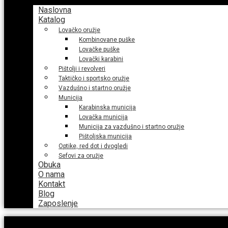
Naslovna
Katalog
Lovačko oružje
Kombinovane puške
Lovačke puške
Lovački karabini
Pištolji i revolveri
Taktičko i sportsko oružje
Vazdušno i startno oružje
Municija
Karabinska municija
Lovačka municija
Municija za vazdušno i startno oružje
Pištoljska municija
Optike, red dot i dvogledi
Sefovi za oružje
Obuka
O nama
Kontakt
Blog
Zaposlenje