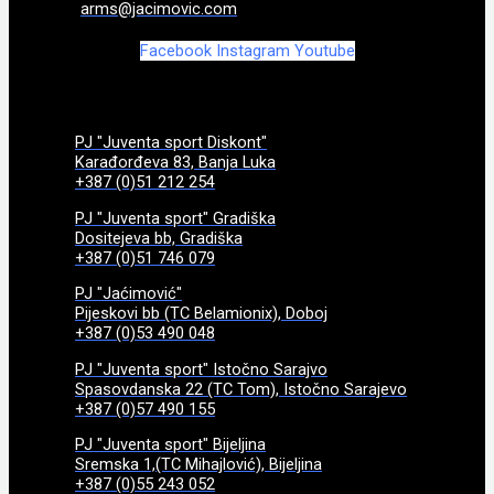
arms@jacimovic.com
Facebook
Instagram
Youtube
PJ "Juventa sport Diskont"
Karađorđeva 83, Banja Luka
+387 (0)51 212 254
PJ "Juventa sport" Gradiška
Dositejeva bb, Gradiška
+387 (0)51 746 079
PJ "Jaćimović"
Pijeskovi bb (TC Belamionix), Doboj
+387 (0)53 490 048
PJ "Juventa sport" Istočno Sarajvo
Spasovdanska 22 (TC Tom), Istočno Sarajevo
+387 (0)57 490 155
PJ "Juventa sport" Bijeljina
Sremska 1,(TC Mihajlović), Bijeljina
+387 (0)55 243 052