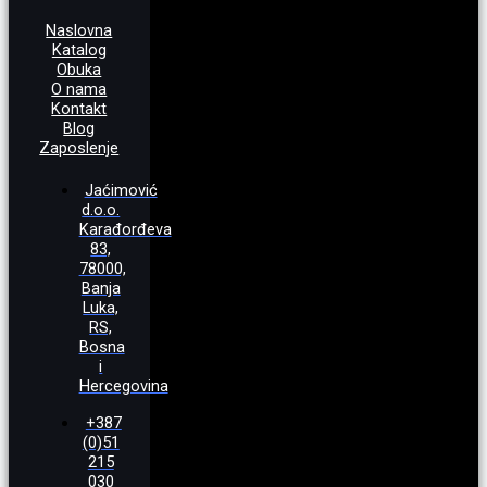
Naslovna
Katalog
Obuka
O nama
Kontakt
Blog
Zaposlenje
Jaćimović
d.o.o.
Karađorđeva
83,
78000,
Banja
Luka,
RS,
Bosna
i
Hercegovina
+387
(0)51
215
030