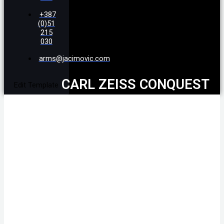
+387
(0)51
215
030
arms@jacimovic.com
CARL ZEISS CONQUEST
Edit Template
V4 3-12X56