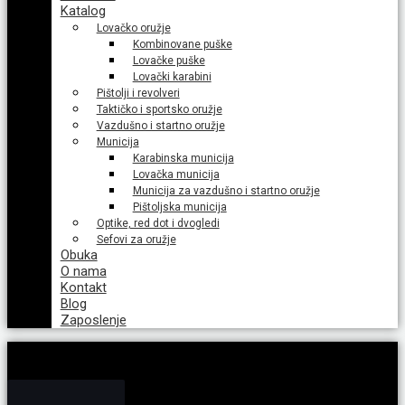
Katalog
Lovačko oružje
Kombinovane puške
Lovačke puške
Lovački karabini
Pištolji i revolveri
Taktičko i sportsko oružje
Vazdušno i startno oružje
Municija
Karabinska municija
Lovačka municija
Municija za vazdušno i startno oružje
Pištoljska municija
Optike, red dot i dvogledi
Sefovi za oružje
Obuka
O nama
Kontakt
Blog
Zaposlenje