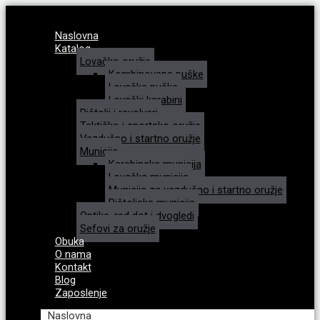
Naslovna
Katalog
Lovačko oružje
Kombinovane puške
Lovačke puške
Lovački karabini
Pištolji i revolveri
Taktičko i sportsko oružje
Vazdušno i startno oružje
Municija
Karabinska municija
Lovačka municija
Municija za vazdušno i startno oružje
Pištoljska municija
Optike, red dot i dvogledi
Sefovi za oružje
Obuka
O nama
Kontakt
Blog
Zaposlenje
Naslovna