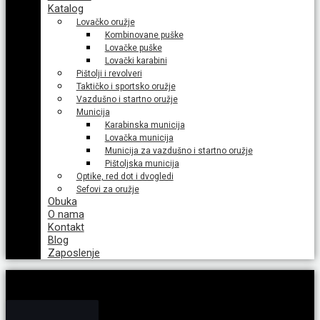
Katalog
Lovačko oružje
Kombinovane puške
Lovačke puške
Lovački karabini
Pištolji i revolveri
Taktičko i sportsko oružje
Vazdušno i startno oružje
Municija
Karabinska municija
Lovačka municija
Municija za vazdušno i startno oružje
Pištoljska municija
Optike, red dot i dvogledi
Sefovi za oružje
Obuka
O nama
Kontakt
Blog
Zaposlenje