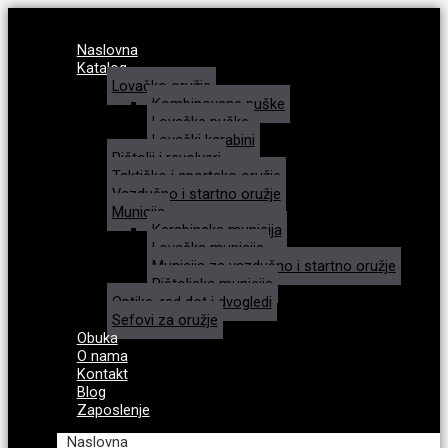
Naslovna
Katalog
Lovačko oružje
Kombinovane puške
Lovačke puške
Lovački karabini
Pištolji i revolveri
Taktičko i sportsko oružje
Vazdušno i startno oružje
Municija
Karabinska municija
Lovačka municija
Municija za vazdušno i startno oružje
Pištoljska municija
Optike, red dot i dvogledi
Sefovi za oružje
Obuka
O nama
Kontakt
Blog
Zaposlenje
Naslovna