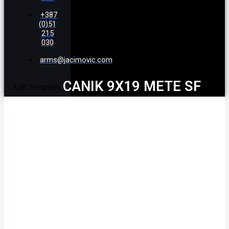
+387
(0)51
215
030
arms@jacimovic.com
CANIK 9X19 METE SF
Edit Template
BLACK