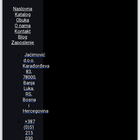
Naslovna
Katalog
Obuka
O nama
Kontakt
Blog
Zaposlenje
Jaćimović
d.o.o.
Karađorđeva
83,
78000,
Banja
Luka,
RS,
Bosna
i
Hercegovina
+387
(0)51
215
030