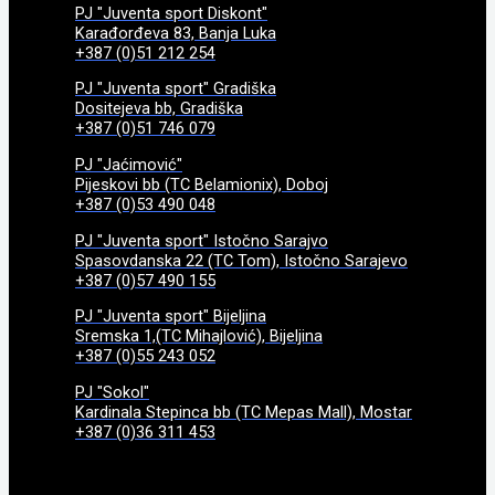
PJ "Juventa sport Diskont"
Karađorđeva 83, Banja Luka
+387 (0)51 212 254
PJ "Juventa sport" Gradiška
Dositejeva bb, Gradiška
+387 (0)51 746 079
PJ "Jaćimović"
Pijeskovi bb (TC Belamionix), Doboj
+387 (0)53 490 048
PJ "Juventa sport" Istočno Sarajvo
Spasovdanska 22 (TC Tom), Istočno Sarajevo
+387 (0)57 490 155
PJ "Juventa sport" Bijeljina
Sremska 1,(TC Mihajlović), Bijeljina
+387 (0)55 243 052
PJ "Sokol"
Kardinala Stepinca bb (TC Mepas Mall), Mostar
+387 (0)36 311 453