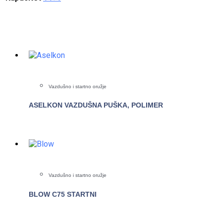
Vazdušno i startno oružje
ASELKON VAZDUŠNA PUŠKA, POLIMER
POGLEDAJTE
Vazdušno i startno oružje
BLOW C75 STARTNI
POGLEDAJTE