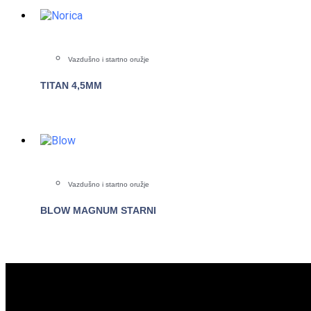
Vazdušno i startno oružje
TITAN 4,5MM
POGLEDAJTE
Vazdušno i startno oružje
BLOW MAGNUM STARNI
POGLEDAJTE