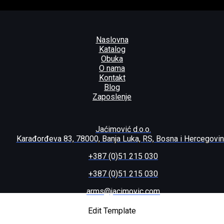
Naslovna
Katalog
Obuka
O nama
Kontakt
Blog
Zaposlenje
Jaćimović d.o.o.
Karađorđeva 83, 78000, Banja Luka, RS, Bosna i Hercegovi
+387 (0)51 215 030
+387 (0)51 215 030
arms@jacimovic.com
Edit Template