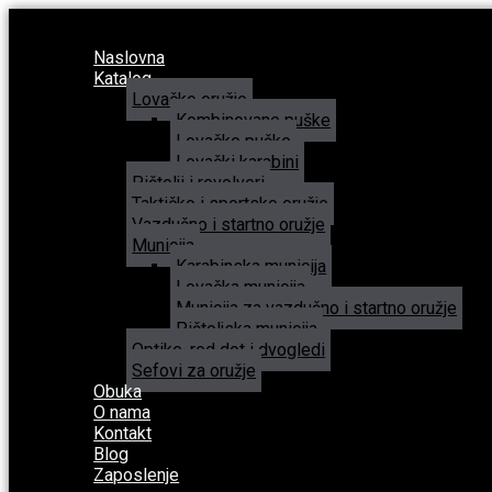
Naslovna
Katalog
Lovačko oružje
Kombinovane puške
Lovačke puške
Lovački karabini
Pištolji i revolveri
Taktičko i sportsko oružje
Vazdušno i startno oružje
Municija
Karabinska municija
Lovačka municija
Municija za vazdušno i startno oružje
Pištoljska municija
Optike, red dot i dvogledi
Sefovi za oružje
Obuka
O nama
Kontakt
Blog
Zaposlenje