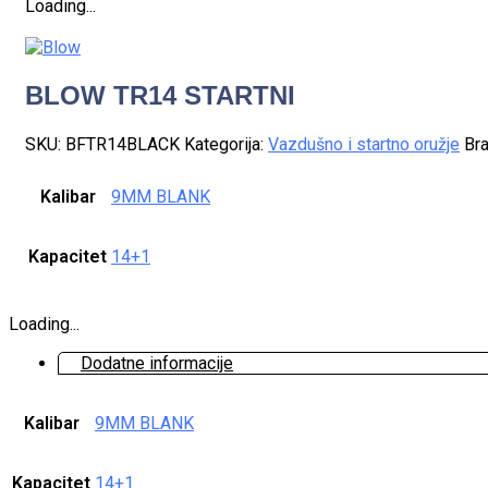
Loading...
BLOW TR14 STARTNI
SKU:
BFTR14BLACK
Kategorija:
Vazdušno i startno oružje
Br
Kalibar
9MM BLANK
Kapacitet
14+1
Loading...
Dodatne informacije
Kalibar
9MM BLANK
Kapacitet
14+1