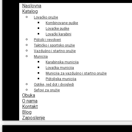
Naslovna
Katalog
Lovačko oružje
Kombinovane puške
Lovačke puške
Lovački karabini
Pištolji i revolveri
Taktičko i sportsko oružje
Vazdušno i startno oružje
Municija
Karabinska municija
Lovačka municija
Municija za vazdušno i startno oružje
Pištoljska municija
Optike, red dot i dvogledi
Sefovi za oružje
Obuka
O nama
Kontakt
Blog
Zaposlenje