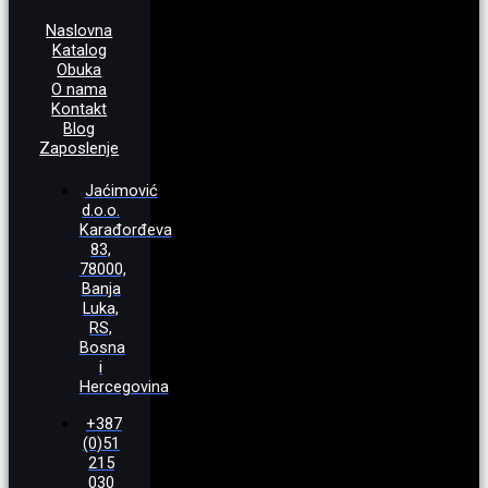
Naslovna
Katalog
Obuka
O nama
Kontakt
Blog
Zaposlenje
Jaćimović
d.o.o.
Karađorđeva
83,
78000,
Banja
Luka,
RS,
Bosna
i
Hercegovina
+387
(0)51
215
030