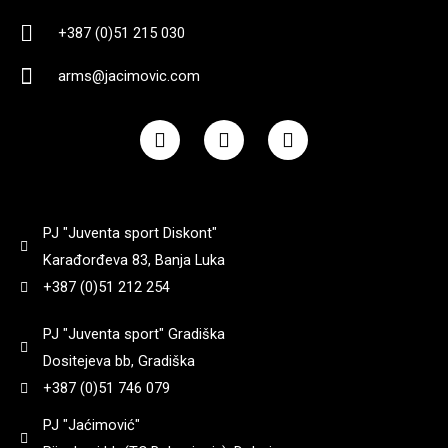
+387 (0)51 215 030
arms@jacimovic.com
F
I
Y
a
n
o
c
s
u
e
t
t
b
a
u
o
g
b
PJ "Juventa sport Diskont"
o
r
e
k
a
Karađorđeva 83, Banja Luka
m
+387 (0)51 212 254
PJ "Juventa sport" Gradiška
Dositejeva bb, Gradiška
+387 (0)51 746 079
PJ "Jaćimović"