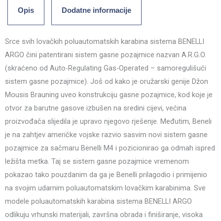
Opis
Dodatne informacije
Srce svih lovačkih poluautomatskih karabina sistema BENELLI
ARGO čini patentirani sistem gasne pozajmice nazvan A.R.G.O.
(skraćeno od Auto-Regulating Gas-Operated – samoregulišući
sistem gasne pozajmice). Još od kako je oružarski genije Džon
Mousis Brauning uveo konstrukciju gasne pozajmice, kod koje je
otvor za barutne gasove izbušen na sredini cijevi, većina
proizvođača slijedila je upravo njegovo rješenje. Međutim, Beneli
je na zahtjev američke vojske razvio sasvim novi sistem gasne
pozajmice za sačmaru Benelli M4 i pozicionirao ga odmah ispred
ležišta metka. Taj se sistem gasne pozajmice vremenom
pokazao tako pouzdanim da ga je Benelli prilagodio i primijenio
na svojim udarnim poluautomatskim lovačkim karabinima. Sve
modele poluautomatskih karabina sistema BENELLI ARGO
odlikuju vrhunski materijali, završna obrada i finiširanje, visoka