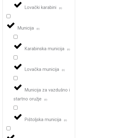
Lovački karabini
(
0
)
Municija
(
0
)
Karabinska municija
(
0
)
Lovačka municija
(
0
)
Municija za vazdušno i
startno oružje
(
0
)
Pištoljska municija
(
0
)