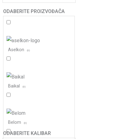
ODABERITE PROIZVOĐAČA
Aselkon
(
0
)
Baikal
(
0
)
Belom
(
0
)
ODABERITE KALIBAR