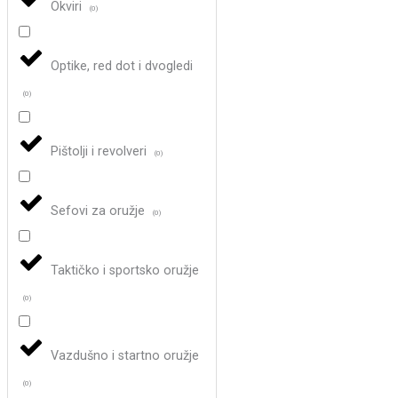
Okviri
(
0
)
Optike, red dot i dvogledi
(
0
)
Pištolji i revolveri
(
0
)
Sefovi za oružje
(
0
)
Taktičko i sportsko oružje
(
0
)
Vazdušno i startno oružje
(
0
)