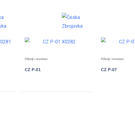
Pištolji i revolveri
Pištolji i revolveri
CZ P-01
CZ P-07
POGLEDAJTE
POGLE