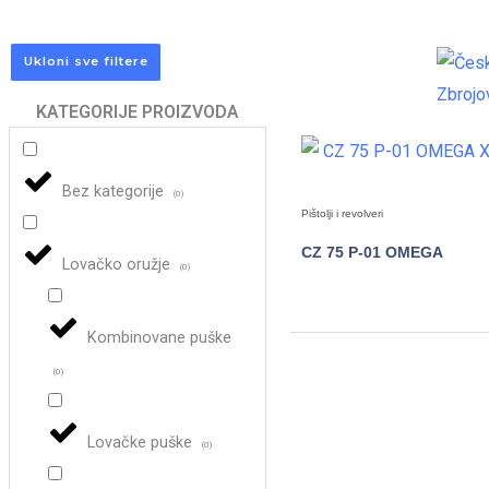
Ukloni sve filtere
KATEGORIJE PROIZVODA
Bez kategorije
(
0
)
Pištolji i revolveri
CZ 75 P-01 OMEGA
Lovačko oružje
(
0
)
POGLEDAJTE
Kombinovane puške
(
0
)
Lovačke puške
(
0
)