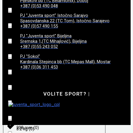
Pijeskovi bb (TC Belamionix), Doboj
185
(
0
)
3,4
(
0
)
+387 (0)53 490 048
99
(
0
)
PJ "Juventa sport" Istočno Sarajvo
187
(
0
)
3,45
(
0
)
Spasovdanska 22 (TC Tom), Istočno Sarajevo
+387 (0)57 490 155
188
(
0
)
PJ "Juventa sport" Bijeljina
3,5
(
0
)
Sremska 1,(TC Mihajlović), Bijeljina
+387 (0)55 243 052
192
(
0
)
3,6
(
0
)
PJ "Sokol"
Kardinala Stepinca bb (TC Mepas Mall), Mostar
195
(
0
)
+387 (0)36 311 453
3,7
(
0
)
198
(
0
)
3,8
(
0
)
VOLITE SPORT?
|
206
(
0
)
3.050 g
(
0
)
208
(
0
)
3.18kg
(
0
)
208 mm
(
0
)
3.2 kg
(
0
)