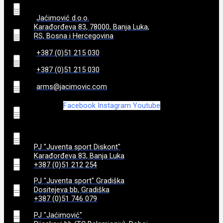
5, 10, 15, 20
(
0
)
650
(
0
)
Jaćimović d.o.o.
119 cm (46.9 in)
(
0
)
3,1 kg
(
0
)
6
(
Karađorđeva 83, 78000, Banja Luka,
0
)
700
(
0
)
RS, Bosna i Hercegovina
1192
(
0
)
3,10
(
0
)
7 + 1
+387 (0)51 215 030
(
0
)
710
(
0
)
+387 (0)51 215 030
170
(
0
)
3,15
(
0
)
7+1
(
0
)
83
(
0
)
arms@jacimovic.com
172
(
0
)
3,2
(
0
)
8 + 1
(
0
)
Facebook
Instagram
Youtube
90
(
0
)
173
(
0
)
3,22
(
0
)
8+1
(
0
)
92
(
0
)
PJ "Juventa sport Diskont"
175
(
0
)
3,25
(
0
)
Karađorđeva 83, Banja Luka
9 + 1
(
0
)
95
(
0
)
+387 (0)51 212 254
182
(
0
)
3,3
(
0
)
PJ "Juventa sport" Gradiška
97
(
0
)
Dositejeva bb, Gradiška
+387 (0)51 746 079
184
(
0
)
3,35
(
0
)
98
(
0
)
PJ "Jaćimović"