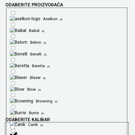
ODABERITE PROIZVOĐAČA
Aselkon
(
0
)
Baikal
(
0
)
Belom
(
0
)
Benelli
(
0
)
Beretta
(
0
)
Blaser
(
0
)
Blow
(
0
)
Browning
(
0
)
Burris
(
0
)
ODABERITE KALIBAR
Canik
(
0
)