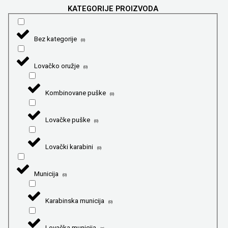
KATEGORIJE PROIZVODA
Bez kategorije
(
0
)
Lovačko oružje
(
0
)
Kombinovane puške
(
0
)
Lovačke puške
(
0
)
Lovački karabini
(
0
)
Municija
(
0
)
Karabinska municija
(
0
)
Lovačka municija