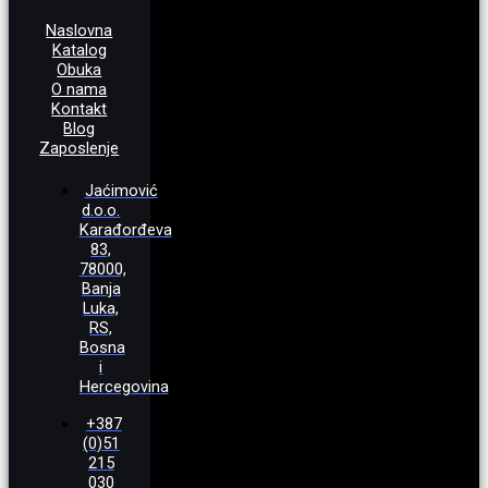
Naslovna
Katalog
Obuka
O nama
Kontakt
Blog
Zaposlenje
Jaćimović
d.o.o.
Karađorđeva
83,
78000,
Banja
Luka,
RS,
Bosna
i
Hercegovina
+387
(0)51
215
030