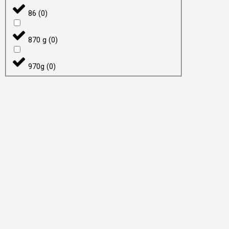
86
(
0
)
870 g
(
0
)
970g
(
0
)