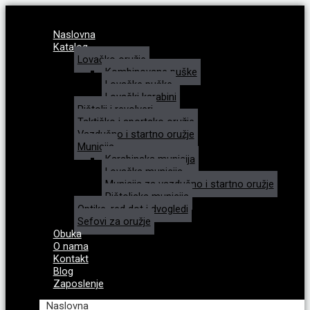
Naslovna
Katalog
Lovačko oružje
Kombinovane puške
Lovačke puške
Lovački karabini
Pištolji i revolveri
Taktičko i sportsko oružje
Vazdušno i startno oružje
Municija
Karabinska municija
Lovačka municija
Municija za vazdušno i startno oružje
Pištoljska municija
Optike, red dot i dvogledi
Sefovi za oružje
Obuka
O nama
Kontakt
Blog
Zaposlenje
Naslovna