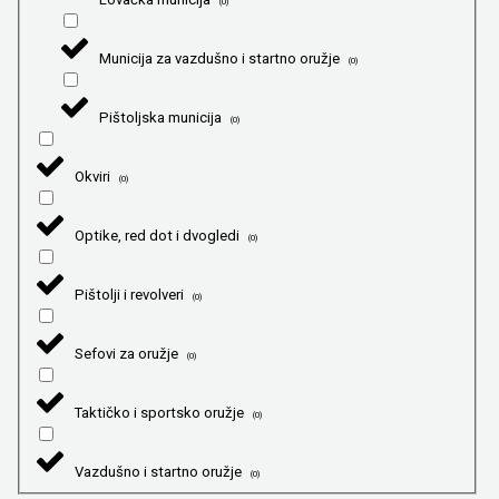
(
0
)
Municija za vazdušno i startno oružje
(
0
)
Pištoljska municija
(
0
)
Okviri
(
0
)
Optike, red dot i dvogledi
(
0
)
Pištolji i revolveri
(
0
)
Sefovi za oružje
(
0
)
Taktičko i sportsko oružje
(
0
)
Vazdušno i startno oružje
(
0
)