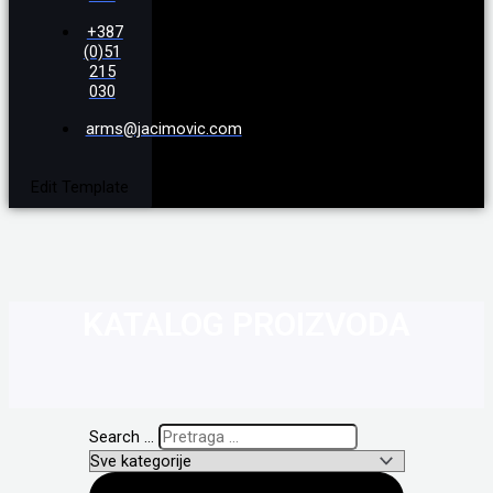
+387
(0)51
215
030
arms@jacimovic.com
Edit Template
KATALOG PROIZVODA
Search ...