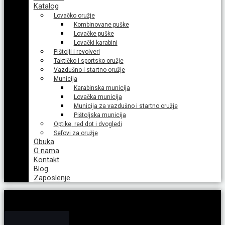
Katalog
Lovačko oružje
Kombinovane puške
Lovačke puške
Lovački karabini
Pištolji i revolveri
Taktičko i sportsko oružje
Vazdušno i startno oružje
Municija
Karabinska municija
Lovačka municija
Municija za vazdušno i startno oružje
Pištoljska municija
Optike, red dot i dvogledi
Sefovi za oružje
Obuka
O nama
Kontakt
Blog
Zaposlenje