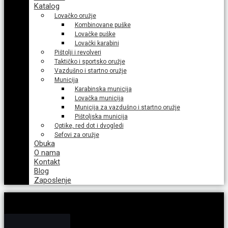
Katalog
Lovačko oružje
Kombinovane puške
Lovačke puške
Lovački karabini
Pištolji i revolveri
Taktičko i sportsko oružje
Vazdušno i startno oružje
Municija
Karabinska municija
Lovačka municija
Municija za vazdušno i startno oružje
Pištoljska municija
Optike, red dot i dvogledi
Sefovi za oružje
Obuka
O nama
Kontakt
Blog
Zaposlenje