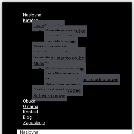
Naslovna
Katalog
Lovačko oružje
Kombinovane puške
Lovačke puške
Lovački karabini
Pištolji i revolveri
Taktičko i sportsko oružje
Vazdušno i startno oružje
Municija
Karabinska municija
Lovačka municija
Municija za vazdušno i startno oružje
Pištoljska municija
Optike, red dot i dvogledi
Sefovi za oružje
Obuka
O nama
Kontakt
Blog
Zaposlenje
Naslovna