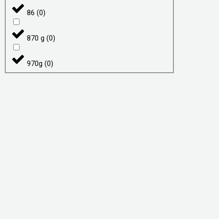
86
(
0
)
870 g
(
0
)
970g
(
0
)