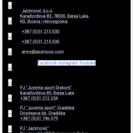
5, 10, 15, 20
(
0
)
650
(
0
)
Jaćimović d.o.o.
119 cm (46.9 in)
(
0
)
3,1 kg
(
0
)
6
(
Karađorđeva 83, 78000, Banja Luka,
0
)
700
(
0
)
RS, Bosna i Hercegovina
1192
(
0
)
3,10
(
0
)
7 + 1
+387 (0)51 215 030
(
0
)
710
(
0
)
+387 (0)51 215 030
170
(
0
)
3,15
(
0
)
7+1
(
0
)
83
(
0
)
arms@jacimovic.com
172
(
0
)
3,2
(
0
)
8 + 1
(
0
)
Facebook
Instagram
Youtube
90
(
0
)
173
(
0
)
3,22
(
0
)
8+1
(
0
)
92
(
0
)
PJ "Juventa sport Diskont"
175
(
0
)
3,25
(
0
)
Karađorđeva 83, Banja Luka
9 + 1
(
0
)
95
(
0
)
+387 (0)51 212 254
182
(
0
)
3,3
(
0
)
PJ "Juventa sport" Gradiška
97
(
0
)
Dositejeva bb, Gradiška
+387 (0)51 746 079
184
(
0
)
3,35
(
0
)
98
(
0
)
PJ "Jaćimović"