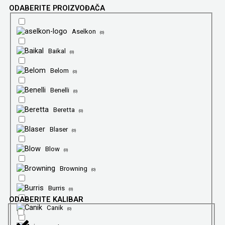
ODABERITE PROIZVOĐAČA
Aselkon
(
0
)
Baikal
(
0
)
Belom
(
0
)
Benelli
(
0
)
Beretta
(
0
)
Blaser
(
0
)
Blow
(
0
)
Browning
(
0
)
Burris
(
0
)
ODABERITE KALIBAR
Canik
(
0
)