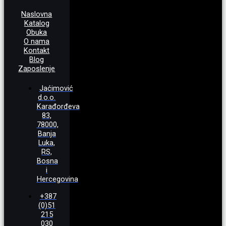
Naslovna
Katalog
Obuka
O nama
Kontakt
Blog
Zaposlenje
Jaćimović
d.o.o.
Karađorđeva
83,
78000,
Banja
Luka,
RS,
Bosna
i
Hercegovina
+387
(0)51
215
030