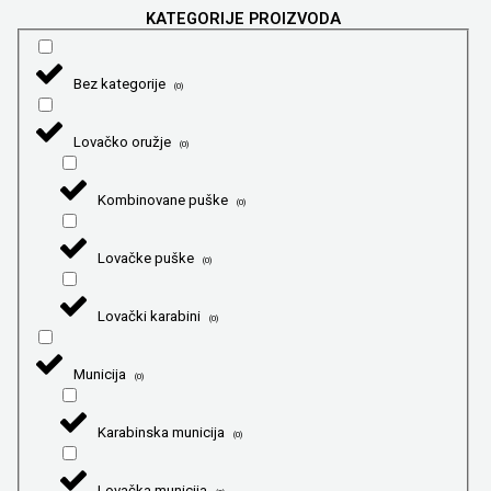
KATEGORIJE PROIZVODA
Bez kategorije
(
0
)
Lovačko oružje
(
0
)
Kombinovane puške
(
0
)
Lovačke puške
(
0
)
Lovački karabini
(
0
)
Municija
(
0
)
Karabinska municija
(
0
)
Lovačka municija