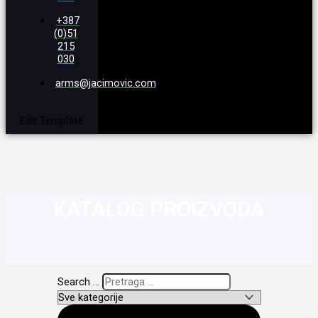
+387
(0)51
215
030
arms@jacimovic.com
Edit Template
KATALOG PROIZVODA
Search ...