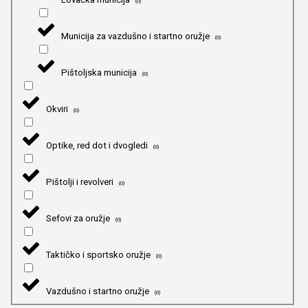
(
0
)
Municija za vazdušno i startno oružje
(
0
)
Pištoljska municija
(
0
)
Okviri
(
0
)
Optike, red dot i dvogledi
(
0
)
Pištolji i revolveri
(
0
)
Sefovi za oružje
(
0
)
Taktičko i sportsko oružje
(
0
)
Vazdušno i startno oružje
(
0
)