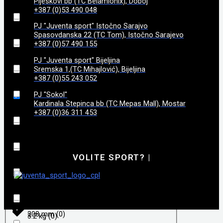
Pijeskovi bb (TC Belamionix), Doboj
185
(
0
)
3,4
(
0
)
+387 (0)53 490 048
99
(
0
)
PJ "Juventa sport" Istočno Sarajvo
187
(
0
)
3,45
(
0
)
Spasovdanska 22 (TC Tom), Istočno Sarajevo
+387 (0)57 490 155
188
(
0
)
PJ "Juventa sport" Bijeljina
3,5
(
0
)
Sremska 1,(TC Mihajlović), Bijeljina
+387 (0)55 243 052
192
(
0
)
3,6
(
0
)
PJ "Sokol"
Kardinala Stepinca bb (TC Mepas Mall), Mostar
195
(
0
)
+387 (0)36 311 453
3,7
(
0
)
198
(
0
)
3,8
(
0
)
VOLITE SPORT?
|
206
(
0
)
3.050 g
(
0
)
208
(
0
)
3.18kg
(
0
)
208 mm
(
0
)
3.2 kg
(
0
)