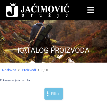
KATALOG PROIZVODA
Naslovna
Proizvodi
3,10
Prikazuje se jedan rezultat
Filteri