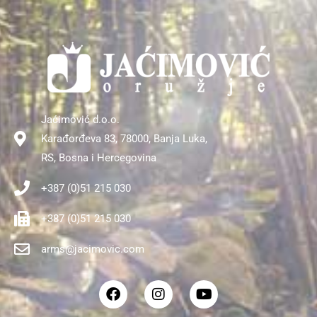
Jaćimović d.o.o.
Karađorđeva 83, 78000, Banja Luka,
RS, Bosna i Hercegovina
+387 (0)51 215 030
+387 (0)51 215 030
arms@jacimovic.com
F
I
Y
a
n
o
c
s
u