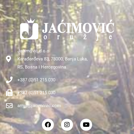
Jaćimović d.o.o.
Karađorđeva 83, 78000, Banja Luka,
RS, Bosna i Hercegovina
+387 (0)51 215 030
+387 (0)51 215 030
arms@jacimovic.com
F
I
Y
a
n
o
c
s
u