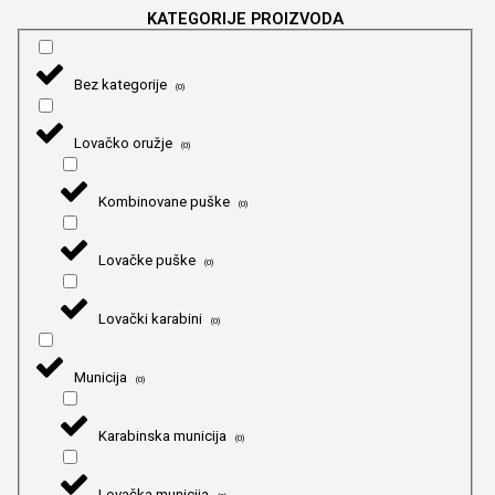
KATEGORIJE PROIZVODA
Bez kategorije
(
0
)
Lovačko oružje
(
0
)
Kombinovane puške
(
0
)
Lovačke puške
(
0
)
Lovački karabini
(
0
)
Municija
(
0
)
Karabinska municija
(
0
)
Lovačka municija