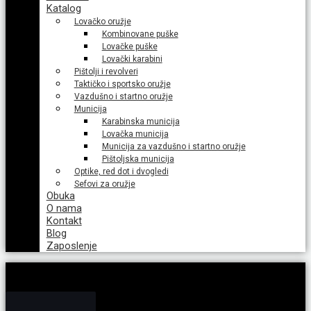
Katalog
Lovačko oružje
Kombinovane puške
Lovačke puške
Lovački karabini
Pištolji i revolveri
Taktičko i sportsko oružje
Vazdušno i startno oružje
Municija
Karabinska municija
Lovačka municija
Municija za vazdušno i startno oružje
Pištoljska municija
Optike, red dot i dvogledi
Sefovi za oružje
Obuka
O nama
Kontakt
Blog
Zaposlenje