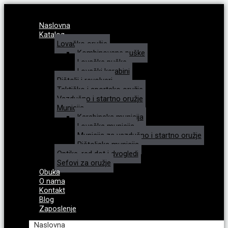
Naslovna
Katalog
Lovačko oružje
Kombinovane puške
Lovačke puške
Lovački karabini
Pištolji i revolveri
Taktičko i sportsko oružje
Vazdušno i startno oružje
Municija
Karabinska municija
Lovačka municija
Municija za vazdušno i startno oružje
Pištoljska municija
Optike, red dot i dvogledi
Sefovi za oružje
Obuka
O nama
Kontakt
Blog
Zaposlenje
Naslovna