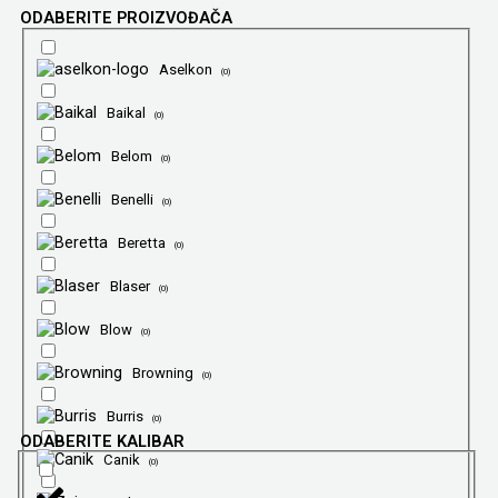
ODABERITE PROIZVOĐAČA
Aselkon
(
0
)
Baikal
(
0
)
Belom
(
0
)
Benelli
(
0
)
Beretta
(
0
)
Blaser
(
0
)
Blow
(
0
)
Browning
(
0
)
Burris
(
0
)
ODABERITE KALIBAR
Canik
(
0
)