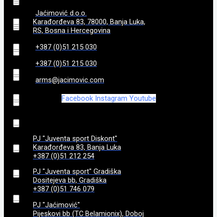
173
(
0
)
Jaćimović d.o.o.
3,22
(
0
)
8+1
(
0
)
92
(
0
)
Karađorđeva 83, 78000, Banja Luka,
RS, Bosna i Hercegovina
175
(
0
)
3,25
(
0
)
9 + 1
(
0
)
95
(
0
)
+387 (0)51 215 030
182
(
0
)
+387 (0)51 215 030
3,3
(
0
)
97
(
0
)
arms@jacimovic.com
184
(
0
)
3,35
(
0
)
98
(
0
)
Facebook
Instagram
Youtube
185
(
0
)
3,4
(
0
)
99
(
0
)
187
(
0
)
PJ "Juventa sport Diskont"
3,45
(
0
)
Karađorđeva 83, Banja Luka
+387 (0)51 212 254
188
(
0
)
3,5
(
0
)
PJ "Juventa sport" Gradiška
Dositejeva bb, Gradiška
192
(
0
)
+387 (0)51 746 079
3,6
(
0
)
PJ "Jaćimović"
Pijeskovi bb (TC Belamionix), Doboj
195
(
0
)
3,7
(
0
)