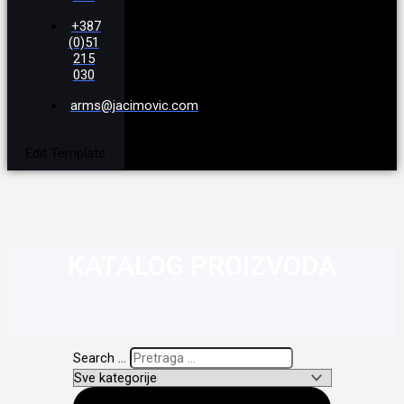
+387
(0)51
215
030
arms@jacimovic.com
Edit Template
KATALOG PROIZVODA
Search ...