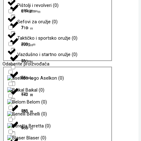
Pištolji i revolveri
(
0
)
695 gr
6.94 cm
(
0
)
(
0
)
Sefovi za oružje
(
0
)
7
710
(
0
)
(
0
)
Taktičko i sportsko oružje
(
0
)
709g
890
(
0
)
(
0
)
Vazdušno i startno oružje
(
0
)
71
900
(
0
)
(
0
)
Odaberite proizvođača
74
Aselkon
(
0
)
920
(
0
)
(
0
)
Baikal
(
0
)
770
940
(
0
)
(
0
)
Belom
(
0
)
785
950
(
0
)
(
0
)
Benelli
(
0
)
Beretta
(
0
)
8
960
(
0
)
(
0
)
Blaser
(
0
)