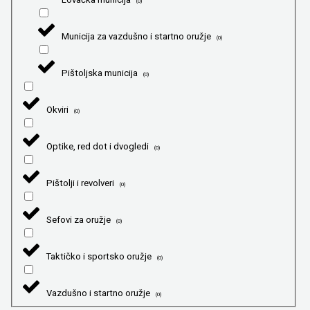
(
0
)
Municija za vazdušno i startno oružje
(
0
)
Pištoljska municija
(
0
)
Okviri
(
0
)
Optike, red dot i dvogledi
(
0
)
Pištolji i revolveri
(
0
)
Sefovi za oružje
(
0
)
Taktičko i sportsko oružje
(
0
)
Vazdušno i startno oružje
(
0
)