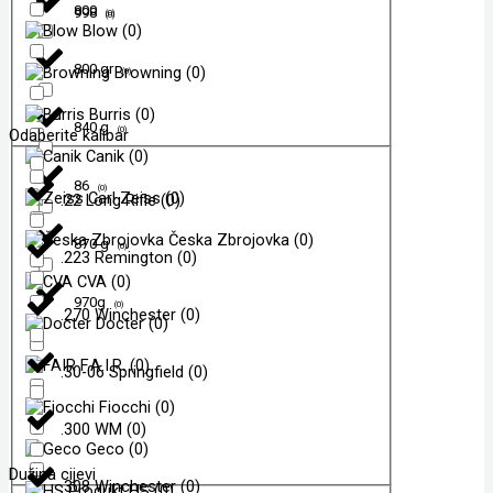
800
998
(
0
)
(
0
)
Blow
(
0
)
800 gr
Browning
(
0
)
(
0
)
Burris
(
0
)
840 g
(
0
)
Odaberite kalibar
Canik
(
0
)
86
(
0
)
Carl Zeiss
(
0
)
.22 Long Rifle
(
0
)
Česka Zbrojovka
(
0
)
870 g
(
0
)
.223 Remington
(
0
)
CVA
(
0
)
970g
(
0
)
.270 Winchester
(
0
)
Docter
(
0
)
F.A.I.R.
(
0
)
.30-06 Springfield
(
0
)
Fiocchi
(
0
)
.300 WM
(
0
)
Geco
(
0
)
Dužina cijevi
.308 Winchester
(
0
)
HS
(
0
)