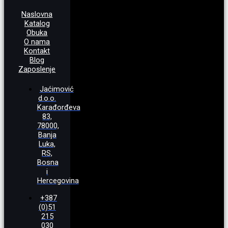
Naslovna
Katalog
Obuka
O nama
Kontakt
Blog
Zaposlenje
Jaćimović
d.o.o.
Karađorđeva
83,
78000,
Banja
Luka,
RS,
Bosna
i
Hercegovina
+387
(0)51
215
030